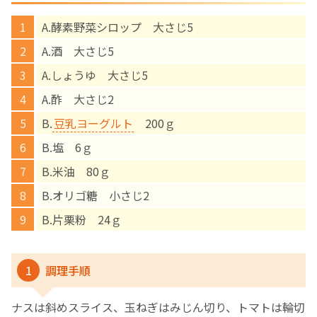
A.酵素野菜シロップ 大さじ5
English Page
A.酒 大さじ5
A.しょうゆ 大さじ5
A.酢 大さじ2
B.
豆乳ヨーグルト
200ｇ
B.塩 6ｇ
B.米油 80ｇ
B.オリゴ糖 小さじ2
B.片栗粉 24ｇ
1
調理手順
ナスは斜めスライス、玉ねぎはみじん切り、トマトは輪切