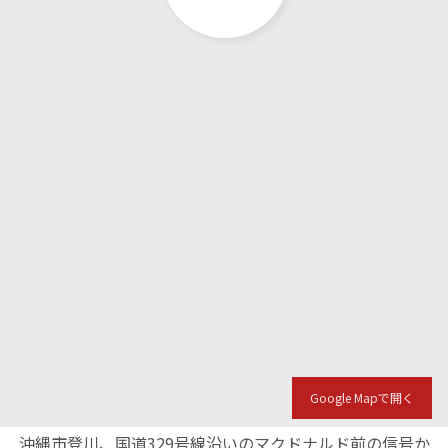
Google Mapで開く
沖縄市登川、国道329号線沿いのマクドナルド前の信号か