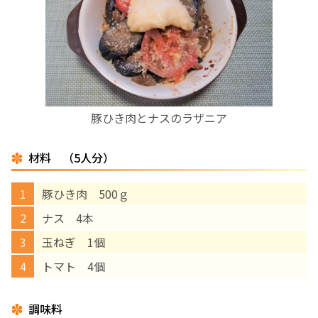
お産について
親と子の結びつき支援
母乳育児
豚ひき肉とナスのラザニア
予防接種
材料 （5人分）
その他の診療内容
豚ひき肉 500ｇ
ナス 4本
‘さんルーム’ でさまざまな講座・クラス
玉ねぎ 1個
トマト 4個
遠方にお住まいで当院での出産を希望される方へ
調味料
医師プロフィール