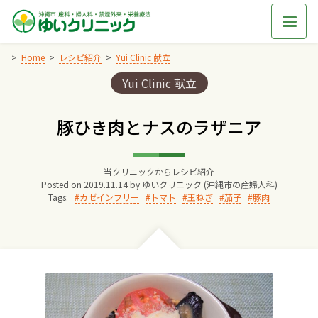
Skip
to
content
Home
レシピ紹介
Yui Clinic 献立
Categories:
Yui Clinic 献立
Home
豚ひき肉とナスのラザニア
交通アクセス
当クリニックからレシピ紹介
院長からのごあいさつ
Posted on
2019.11.14
by
ゆいクリニック (沖縄市の産婦人科)
Tags:
カゼインフリー
トマト
玉ねぎ
茄子
豚肉
ゆいクリニックの経営理念
診療料金
妊婦健診