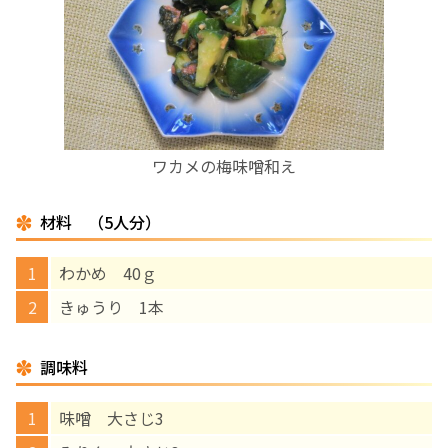
お産について
親と子の結びつき支援
母乳育児
ワカメの梅味噌和え
予防接種
材料 （5人分）
その他の診療内容
わかめ 40ｇ
きゅうり 1本
‘さんルーム’ でさまざまな講座・クラス
調味料
遠方にお住まいで当院での出産を希望される方へ
味噌 大さじ3
医師プロフィール