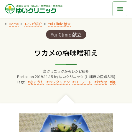
Skip
to
content
Home
レシピ紹介
Yui Clinic 献立
Categories:
Yui Clinic 献立
Home
ワカメの梅味噌和え
交通アクセス
当クリニックからレシピ紹介
院長からのごあいさつ
Posted on
2019.11.15
by
ゆいクリニック (沖縄市の産婦人科)
Tags:
きゅうり
ベジタリアン
ローフード
わかめ
梅
ゆいクリニックの経営理念
診療料金
妊婦健診