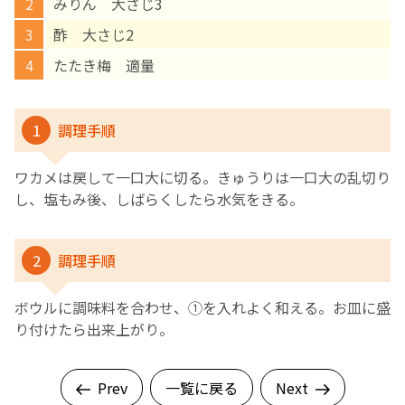
みりん 大さじ3
酢 大さじ2
English Page
たたき梅 適量
1
調理手順
ワカメは戻して一口大に切る。きゅうりは一口大の乱切り
し、塩もみ後、しばらくしたら水気をきる。
2
調理手順
ボウルに調味料を合わせ、①を入れよく和える。お皿に盛
り付けたら出来上がり。
Prev
一覧に戻る
Next