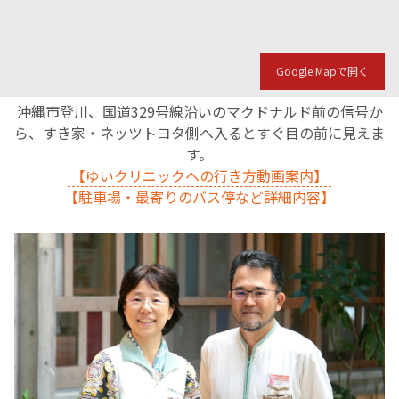
Google Mapで開く
沖縄市登川、国道329号線沿いのマクドナルド前の信号か
ら、すき家・ネッツトヨタ側へ入るとすぐ目の前に見えま
す。
【ゆいクリニックへの行き方動画案内】
【駐車場・最寄りのバス停など詳細内容】