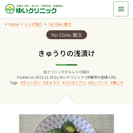
Skip
to
content
Home
レシピ紹介
Yui Clinic 献立
Categories:
Yui Clinic 献立
Home
きゅうりの浅漬け
交通アクセス
当クリニックからレシピ紹介
院長からのごあいさつ
Posted on
2019.11.29
by
ゆいクリニック (沖縄市の産婦人科)
Tags:
ヴィーガン
きゅうり
ベジタリアン
ローフード
青じそ
ゆいクリニックの経営理念
診療料金
妊婦健診