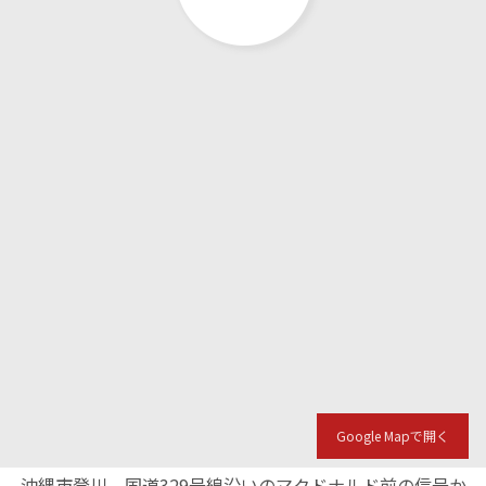
Google Mapで開く
沖縄市登川、国道329号線沿いのマクドナルド前の信号か