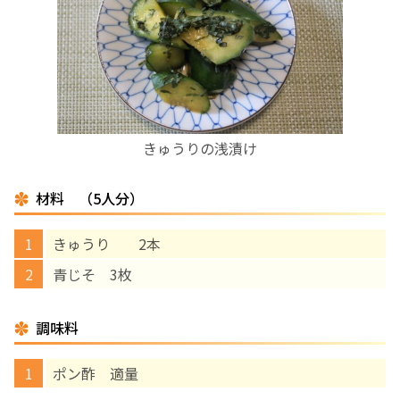
お産について
親と子の結びつき支援
母乳育児
きゅうりの浅漬け
予防接種
材料 （5人分）
その他の診療内容
きゅうり 2本
青じそ 3枚
‘さんルーム’ でさまざまな講座・クラス
調味料
遠方にお住まいで当院での出産を希望される方へ
ポン酢 適量
医師プロフィール