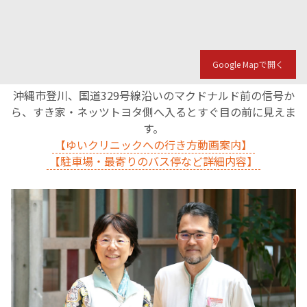
Google Mapで開く
沖縄市登川、国道329号線沿いのマクドナルド前の信号か
ら、すき家・ネッツトヨタ側へ入るとすぐ目の前に見えま
す。
【ゆいクリニックへの行き方動画案内】
【駐車場・最寄りのバス停など詳細内容】