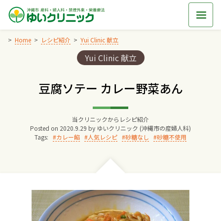
Skip
to
content
Home
レシピ紹介
Yui Clinic 献立
Categories:
Yui Clinic 献立
Home
豆腐ソテー カレー野菜あん
交通アクセス
当クリニックからレシピ紹介
院長からのごあいさつ
Posted on
2020.9.29
by
ゆいクリニック (沖縄市の産婦人科)
Tags:
カレー餡
人気レシピ
砂糖なし
砂糖不使用
ゆいクリニックの経営理念
診療料金
妊婦健診