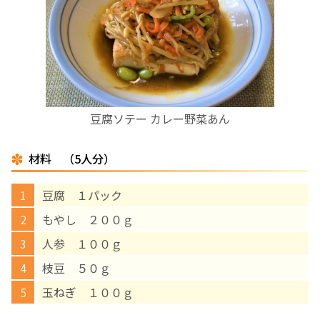
お産について
親と子の結びつき支援
母乳育児
豆腐ソテー カレー野菜あん
予防接種
材料 （5人分）
その他の診療内容
豆腐 １パック
もやし ２００ｇ
‘さんルーム’ でさまざまな講座・クラス
人参 １００ｇ
枝豆 ５０ｇ
遠方にお住まいで当院での出産を希望される方へ
玉ねぎ １００ｇ
医師プロフィール