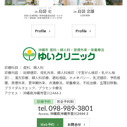
Profile
Profile
診療科目 ： 産科、婦人科
診療内容 ： 妊婦健診、母乳外来、婦人科検診（子宮がん検診・乳がん検
診）、漢方診療、婦人科診療、避妊相談、ホメオパシー、乳児健診、予防接
種、禁煙外来、更年期外来、点滴療法、栄養療法、不妊治療、生理日移動、
ブライダルチェック、プラセンタ療法
アクセス ： 沖縄県沖縄市登川2444-3
Web予約
お問合せ