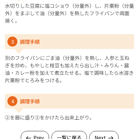
水切りした豆腐に塩コショウ（分量外）し、片栗粉（分量
外）をまぶして油（分量外）を熱したフライパンで両面
焼く。
3
調理手順
別のフライパンにごま油（分量外）を熱し、人参と玉ね
ぎを炒め、もやしと枝豆も加えたら出し汁・みりん・醤
油・カレー粉を加えて煮立たせる。塩で調味したら水溶き
片栗粉でとろみをつける。
4
調理手順
➁を器に盛り③をかけたら出来上がり。
Prev
一覧に戻る
Next