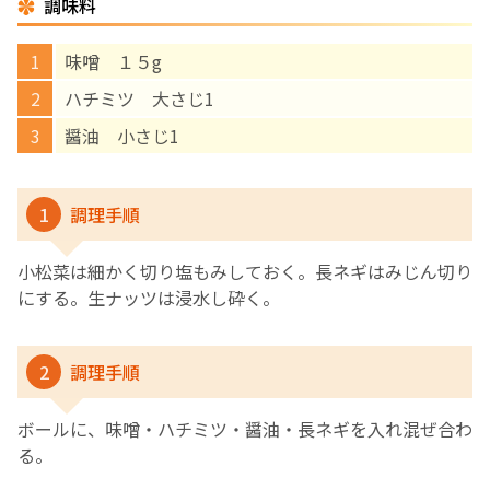
調味料
English Page
味噌 １５g
ハチミツ 大さじ1
醤油 小さじ1
1
調理手順
小松菜は細かく切り塩もみしておく。長ネギはみじん切り
にする。生ナッツは浸水し砕く。
2
調理手順
ボールに、味噌・ハチミツ・醤油・長ネギを入れ混ぜ合わ
る。