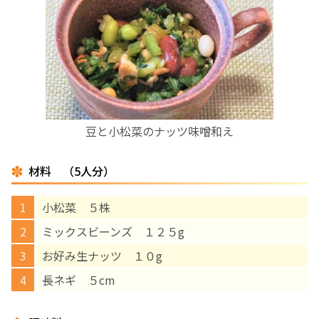
お産について
親と子の結びつき支援
母乳育児
豆と小松菜のナッツ味噌和え
予防接種
材料 （5人分）
その他の診療内容
小松菜 ５株
‘さんルーム’ でさまざまな講座・クラス
ミックスビーンズ １２５g
お好み生ナッツ １０g
遠方にお住まいで当院での出産を希望される方へ
長ネギ ５cm
医師プロフィール