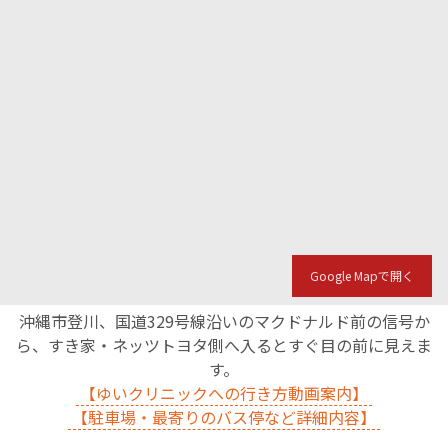
Google Mapで開く
沖縄市登川、国道329号線沿いのマクドナルド前の信号か
ら、すき家・ネッツトヨタ側へ入るとすぐ目の前に見えま
す。
【ゆいクリニックへの行き方動画案内】
【駐車場・最寄りのバス停など詳細内容】