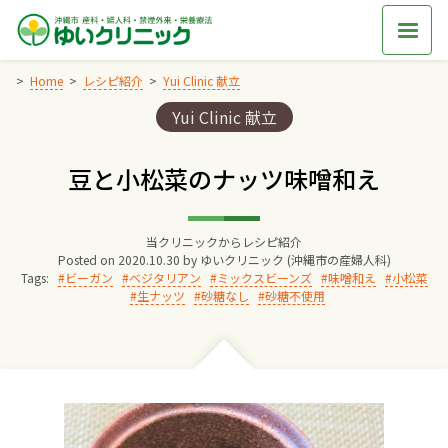
Skip
to
content
Home
レシピ紹介
Yui Clinic 献立
Categories:
Yui Clinic 献立
Home
豆と小松菜のナッツ味噌和え
交通アクセス
当クリニックからレシピ紹介
院長からのごあいさつ
Posted on
2020.10.30
by
ゆいクリニック (沖縄市の産婦人科)
Tags:
ビーガン
ベジタリアン
ミックスビーンズ
味噌和え
小松菜
生ナッツ
砂糖なし
砂糖不使用
ゆいクリニックの経営理念
診療料金
妊婦健診