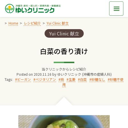
Skip
to
content
Home
レシピ紹介
Yui Clinic 献立
Categories:
Yui Clinic 献立
Home
白菜の香り漬け
交通アクセス
当クリニックからレシピ紹介
院長からのごあいさつ
Posted on
2020.11.16
by
ゆいクリニック (沖縄市の産婦人科)
Tags:
ビーガン
ベジタリアン
柿
生姜
白菜
砂糖なし
砂糖不使
用
ゆいクリニックの経営理念
診療料金
妊婦健診