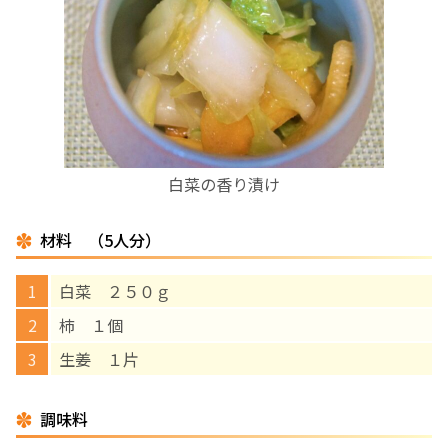
お産について
親と子の結びつき支援
母乳育児
白菜の香り漬け
予防接種
材料 （5人分）
その他の診療内容
白菜 ２５０ｇ
‘さんルーム’ でさまざまな講座・クラス
柿 １個
生姜 １片
遠方にお住まいで当院での出産を希望される方へ
調味料
医師プロフィール