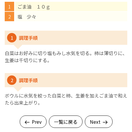
ごま油 １０ｇ
English Page
塩 少々
1
調理手順
白菜はお好みに切り塩もみし水気を切る。柿は薄切りに、
生姜は千切りにする。
2
調理手順
ボウルに水気を絞った白菜と柿、生姜を加えごま油で和え
たら出来上がり。
Prev
一覧に戻る
Next