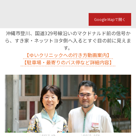
Google Mapで開く
沖縄市登川、国道329号線沿いのマクドナルド前の信号か
ら、すき家・ネッツトヨタ側へ入るとすぐ目の前に見えま
す。
【ゆいクリニックへの行き方動画案内】
【駐車場・最寄りのバス停など詳細内容】