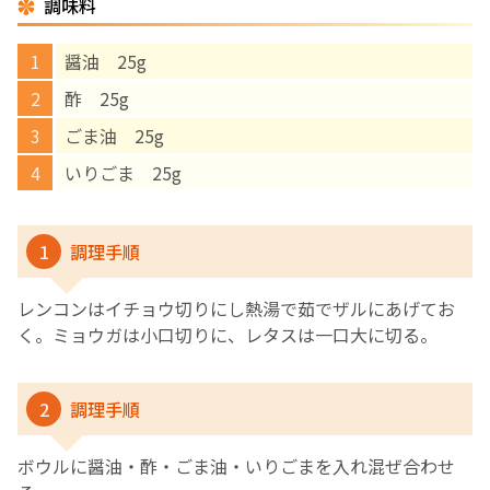
調味料
English Page
醤油 25g
酢 25g
ごま油 25g
いりごま 25g
1
調理手順
レンコンはイチョウ切りにし熱湯で茹でザルにあげてお
く。ミョウガは小口切りに、レタスは一口大に切る。
2
調理手順
ボウルに醤油・酢・ごま油・いりごまを入れ混ぜ合わせ