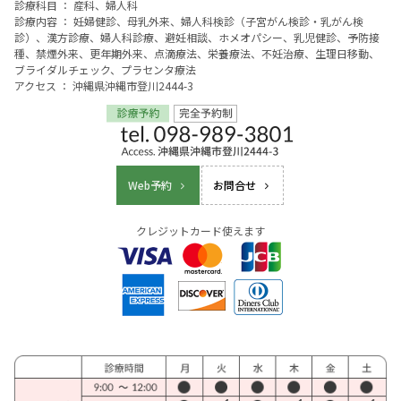
診療科目 ： 産科、婦人科
診療内容 ： 妊婦健診、母乳外来、婦人科検診（子宮がん検診・乳がん検
診）、漢方診療、婦人科診療、避妊相談、ホメオパシー、乳児健診、予防接
種、禁煙外来、更年期外来、点滴療法、栄養療法、不妊治療、生理日移動、
ブライダルチェック、プラセンタ療法
アクセス ： 沖縄県沖縄市登川2444-3
Web予約
お問合せ
クレジットカード使えます