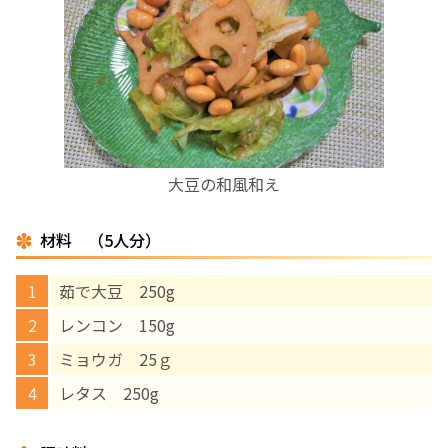
お産について
親と子の結びつき支援
母乳育児
大豆の和風和え
予防接種
材料 （5人分）
その他の診療内容
茹で大豆 250g
‘さんルーム’ でさまざまな講座・クラス
レンコン 150g
ミョウガ 25ｇ
遠方にお住まいで当院での出産を希望される方へ
レタス 250g
医師プロフィール