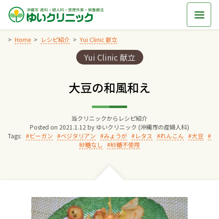
Skip
to
content
Home
レシピ紹介
Yui Clinic 献立
Categories:
Yui Clinic 献立
Home
大豆の和風和え
交通アクセス
当クリニックからレシピ紹介
院長からのごあいさつ
Posted on
2021.1.12
by
ゆいクリニック (沖縄市の産婦人科)
Tags:
ビーガン
ベジタリアン
みょうが
レタス
れんこん
大豆
砂糖なし
砂糖不使用
ゆいクリニックの経営理念
診療料金
妊婦健診