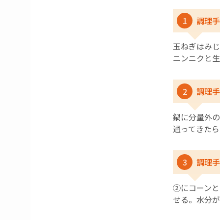
1
調理手
玉ねぎはみじ
ニンニクと生
2
調理手
鍋に分量外の
通ってきたら
3
調理手
➁にコーンと
せる。水分が