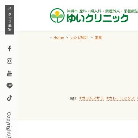
Skip
to
スタッフ募集
content
Home
レシピ紹介
主食
Facebook
Instagram
Youtube
Line
TikTok
Tags:
ガラムマサラ
カレーミックス