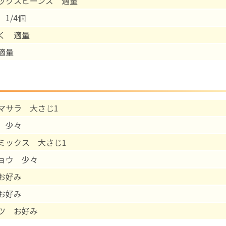
ックスビーンズ 適量
1/4個
English Page
く 適量
適量
マサラ 大さじ1
 少々
ミックス 大さじ1
ョウ 少々
お好み
お好み
ツ お好み