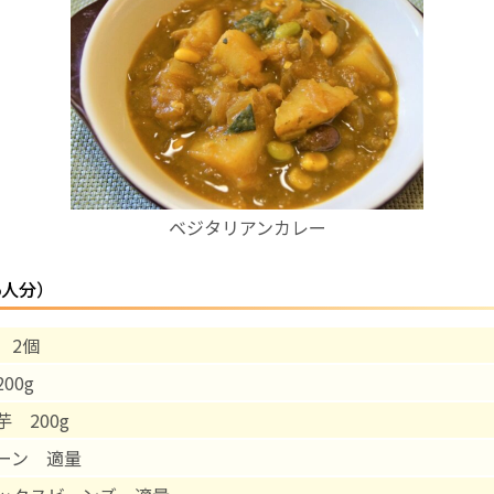
お産について
親と子の結びつき支援
母乳育児
ベジタリアンカレー
予防接種
5人分）
その他の診療内容
 2個
‘さんルーム’ でさまざまな講座・クラス
00g
遠方にお住まいで当院での出産を希望される方へ
 200g
ーン 適量
医師プロフィール