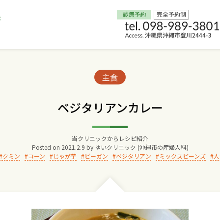
Home
Categories:
主食
交通アクセス
ベジタリアンカレー
院長からのごあいさつ
当クリニックからレシピ紹介
Posted on
2021.2.9
by
ゆいクリニック (沖縄市の産婦人科)
ゆいクリニックの経営理念
クミン
コーン
じゃが芋
ビーガン
ベジタリアン
ミックスビーンズ
人
診療料金
妊婦健診