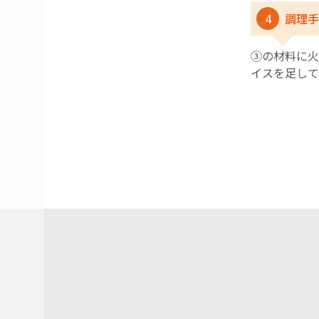
4
調理手
③の材料に火
イスを足して