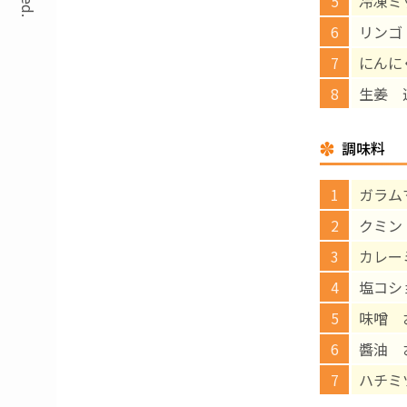
冷凍ミ
リンゴ 
にんに
生姜 
調味料
ガラム
クミン
カレー
塩コシ
味噌 
醬油 
ハチミ