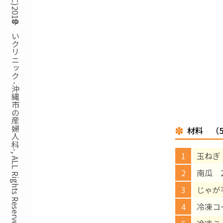
Copyright(C)2018ゆいクリニック -沖縄市の産婦人科-, ALL Rights Reserved.
材料 （
玉ねぎ
南瓜 2
じゃが芋
冷凍コ