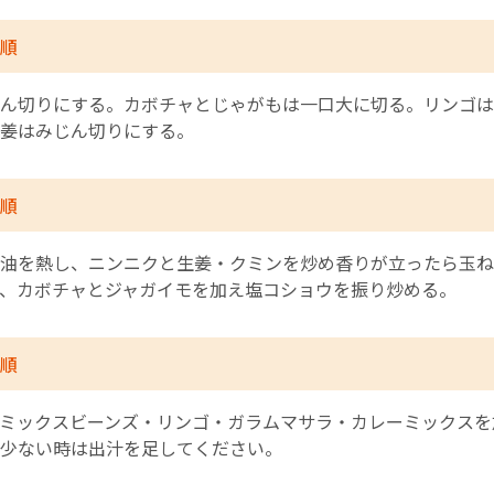
順
ん切りにする。カボチャとじゃがもは一口大に切る。リンゴは
姜はみじん切りにする。
順
油を熱し、ニンニクと生姜・クミンを炒め香りが立ったら玉ね
、カボチャとジャガイモを加え塩コショウを振り炒める。
順
ミックスビーンズ・リンゴ・ガラムマサラ・カレーミックスを
少ない時は出汁を足してください。