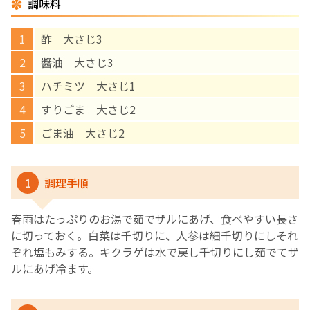
調味料
English Page
酢 大さじ3
醬油 大さじ3
ハチミツ 大さじ1
すりごま 大さじ2
ごま油 大さじ2
1
調理手順
春雨はたっぷりのお湯で茹でザルにあげ、食べやすい長さ
に切っておく。白菜は千切りに、人参は細千切りにしそれ
ぞれ塩もみする。キクラゲは水で戻し千切りにし茹でてザ
ルにあげ冷ます。