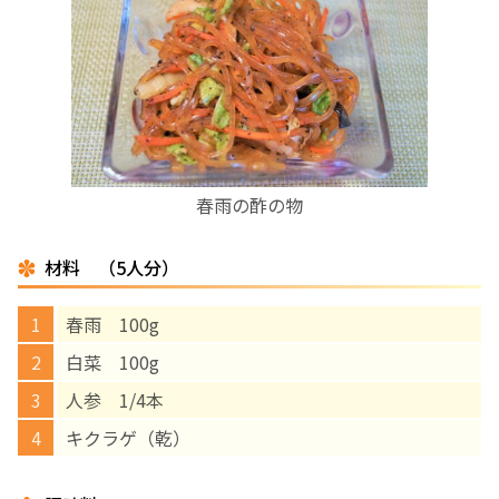
お産について
親と子の結びつき支援
母乳育児
春雨の酢の物
予防接種
材料 （5人分）
その他の診療内容
春雨 100g
‘さんルーム’ でさまざまな講座・クラス
白菜 100g
人参 1/4本
遠方にお住まいで当院での出産を希望される方へ
キクラゲ（乾）
医師プロフィール