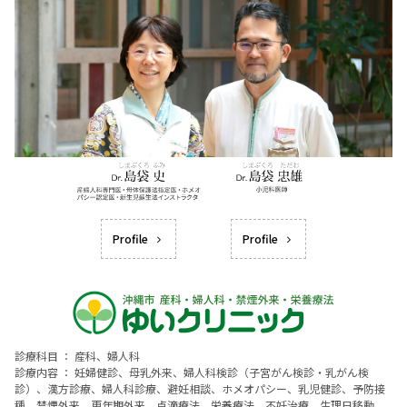
Profile
Profile
診療科目 ： 産科、婦人科
診療内容 ： 妊婦健診、母乳外来、婦人科検診（子宮がん検診・乳がん検
診）、漢方診療、婦人科診療、避妊相談、ホメオパシー、乳児健診、予防接
種、禁煙外来、更年期外来、点滴療法、栄養療法、不妊治療、生理日移動、