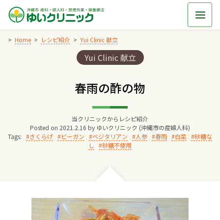
Skip
to
content
Home
レシピ紹介
Yui Clinic 献立
Categories:
Yui Clinic 献立
Home
春雨の酢の物
交通アクセス
当クリニックからレシピ紹介
院長からのごあいさつ
Posted on
2021.2.16
by
ゆいクリニック (沖縄市の産婦人科)
Tags:
きくらげ
ビーガン
ベジタリアン
人参
春雨
白菜
砂糖な
し
砂糖不使用
ゆいクリニックの経営理念
診療料金
妊婦健診