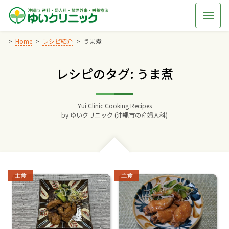
Skip
to
content
Home
レシピ紹介
うま煮
レシピのタグ: うま煮
Home
交通アクセス
Yui Clinic Cooking Recipes
by
ゆいクリニック (沖縄市の産婦人科)
院長からのごあいさつ
ゆいクリニックの経営理念
Categories:
Categories:
主食
主食
診療料金
妊婦健診