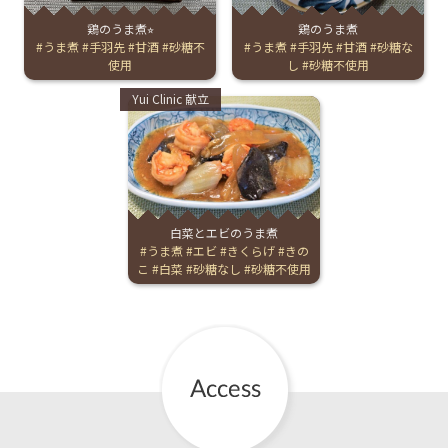
鶏のうま煮⭐︎
鶏のうま煮
お産について
Tags:
うま煮
手羽先
甘酒
砂糖不
Tags:
うま煮
手羽先
甘酒
砂糖な
使用
し
砂糖不使用
親と子の結びつき支援
Categories:
Yui Clinic 献立
母乳育児
予防接種
白菜とエビのうま煮
Tags:
うま煮
エビ
きくらげ
きの
その他の診療内容
こ
白菜
砂糖なし
砂糖不使用
‘さんルーム’ でさまざまな講座・クラス
遠方にお住まいで当院での出産を希望される方へ
医師プロフィール