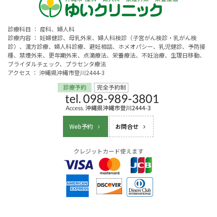
診療科目 ： 産科、婦人科
診療内容 ： 妊婦健診、母乳外来、婦人科検診（子宮がん検診・乳がん検
診）、漢方診療、婦人科診療、避妊相談、ホメオパシー、乳児健診、予防接
種、禁煙外来、更年期外来、点滴療法、栄養療法、不妊治療、生理日移動、
ブライダルチェック、プラセンタ療法
アクセス ： 沖縄県沖縄市登川2444-3
Web予約
お問合せ
クレジットカード使えます