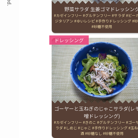
野菜サラダ 生姜ゴマドレッシン
Tags:
カゼインフリー
グルテンフリー
サラダ
ビー
ジタリアン
ゆいレシピ
手作りドレッシング
砂
砂糖不使用
Categories:
ドレッシング
ゴーヤーと玉ねぎのじゃこサラダ(レ
噌ドレッシング)
Tags:
カゼインフリー
きのこ
グルテンフリー
ゴー
ラダ
しめじ
じゃこ
手作りドレッシング
玉ね
酒
砂糖なし
砂糖不使用