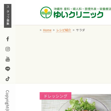
Skip
to
スタッフ募集
content
Home
レシピ紹介
サラダ
Facebook
Instagram
Youtube
Line
TikTok
Categories:
ドレッシング