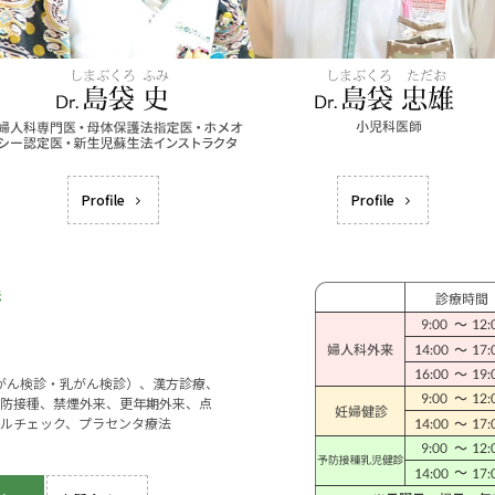
Profile
Profile
宮がん検診・乳がん検診）、漢方診療、
防接種、禁煙外来、更年期外来、点
ルチェック、プラセンタ療法