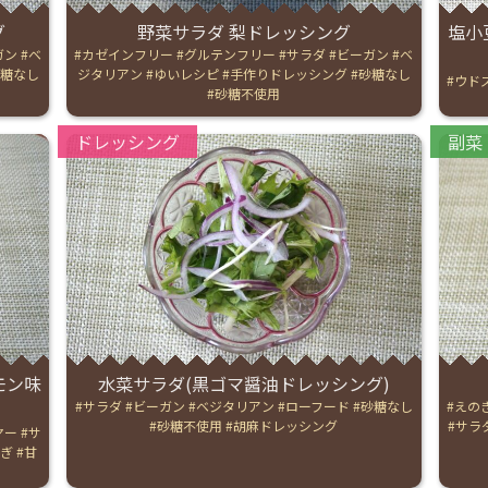
グ
野菜サラダ 梨ドレッシング
塩小
English Page
ガン
ベ
Tags:
カゼインフリー
グルテンフリー
サラダ
ビーガン
ベ
糖なし
ジタリアン
ゆいレシピ
手作りドレッシング
砂糖なし
Tags:
ウド
砂糖不使用
Categories:
Catego
ドレッシング
副菜
モン味
水菜サラダ(黒ゴマ醤油ドレッシング)
Tags:
サラダ
ビーガン
ベジタリアン
ローフード
砂糖なし
Tags:
えの
砂糖不使用
胡麻ドレッシング
サラ
ヤー
サ
ぎ
甘