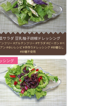
菜サラダ 豆乳柚子胡椒ドレッシング
インフリー
グルテンフリー
サラダ
ビーガン
ベ
リアン
ゆいレシピ
手作りドレッシング
砂糖なし
砂糖不使用
ries:
ッシング