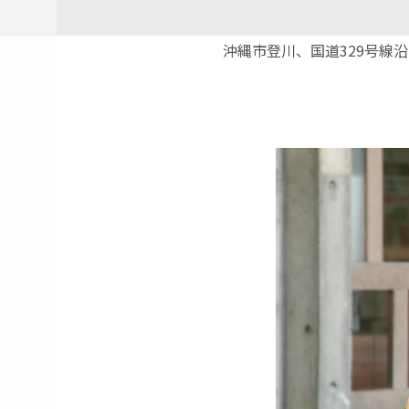
沖縄市登川、国道329号線