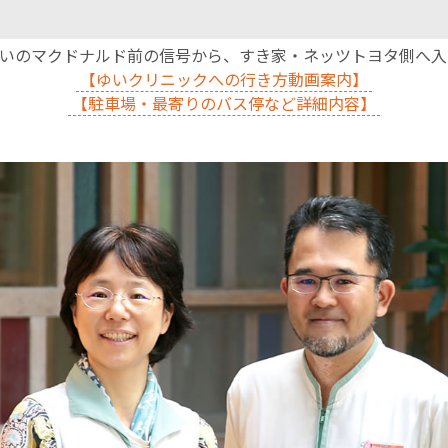
沿いのマクドナルド前の信号から、すき家・ネッツトヨタ側へ
【ゆいクリニックへの行き方動画案内】
【駐車場・最寄りのバス停など詳細内容】