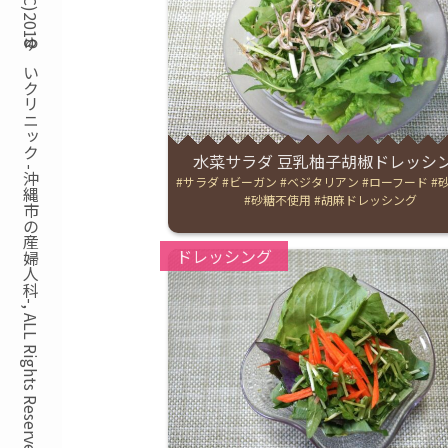
Copyright(C)2018ゆいクリニック -沖縄市の産婦人科-, ALL Rights Reserved.
水菜サラダ 豆乳柚子胡椒ドレッシ
Tags:
サラダ
ビーガン
ベジタリアン
ローフード
砂糖不使用
胡麻ドレッシング
Categories:
ドレッシング