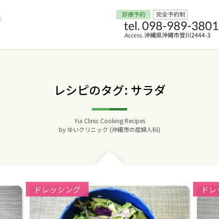
Home
レシピのタグ: サラダ
交通アクセス
Yui Clinic Cooking Recipes
院長からのごあいさつ
by
ゆいクリニック (沖縄市の産婦人科)
ゆいクリニックの経営理念
診療料金
Categories:
Catego
ドレッシング
ドレ
妊婦健診