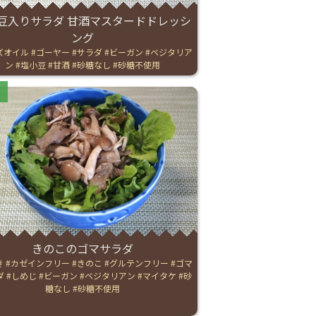
豆入りサラダ 甘酒マスタードドレッシ
ング
ズオイル
ゴーヤー
サラダ
ビーガン
ベジタリア
ン
塩小豆
甘酒
砂糖なし
砂糖不使用
ries:
きのこのゴマサラダ
き
カゼインフリー
きのこ
グルテンフリー
ゴマ
ダ
しめじ
ビーガン
ベジタリアン
マイタケ
砂
糖なし
砂糖不使用