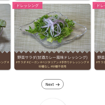
Categories:
Catego
ドレッシング
ドレ
野菜サラダ(甘酒カレー風味ドレッシング)
野菜
シング
Tags:
サラダ
ビーガン
ベジタリアン
手作りドレッシング
Tags:
サラ
砂糖なし
砂糖不使用
Next