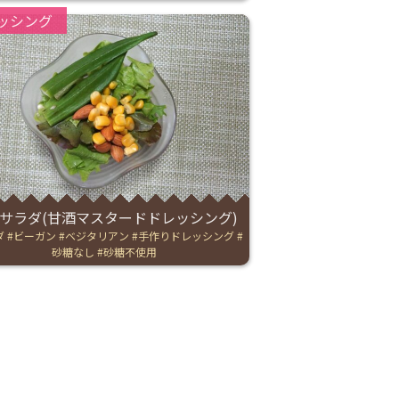
ries:
ッシング
サラダ(甘酒マスタードドレッシング)
ダ
ビーガン
ベジタリアン
手作りドレッシング
砂糖なし
砂糖不使用