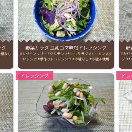
お産について
親と子の結びつき支援
母乳育児
ング
野菜サラダ 豆乳ゴマ味噌ドレッシング
野
砂糖なし
Tags:
カゼインフリー
グルテンフリー
サラダ
ビーガン
ゆ
Tags:
カゼ
いレシピ
手作りドレッシング
砂糖なし
砂糖不使用
ジタ
予防接種
Categories:
Catego
ドレッシング
ドレ
その他の診療内容
‘さんルーム’ でさまざまな講座・クラス
遠方にお住まいで当院での出産を希望される方へ
医師プロフィール