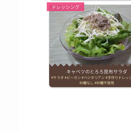
Categories:
ドレッシング
キャベツのとろろ昆布サラダ
Tags:
サラダ
ビーガン
ベジタリアン
手作りドレッ
砂糖なし
砂糖不使用