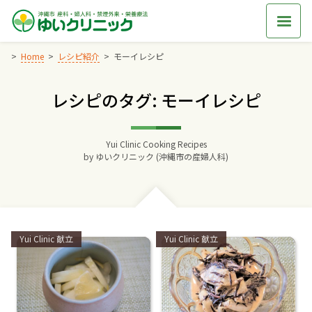
Skip
to
content
Home
レシピ紹介
モーイレシピ
レシピのタグ: モーイレシピ
Home
交通アクセス
Yui Clinic Cooking Recipes
by
ゆいクリニック (沖縄市の産婦人科)
院長からのごあいさつ
ゆいクリニックの経営理念
Categories:
Categories:
Yui Clinic 献立
Yui Clinic 献立
診療料金
妊婦健診