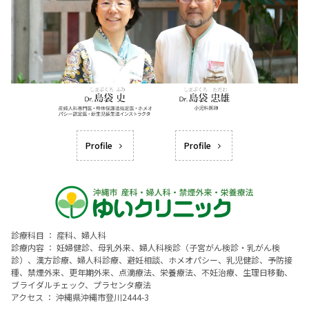
Profile
Profile
診療科目 ： 産科、婦人科
診療内容 ： 妊婦健診、母乳外来、婦人科検診（子宮がん検診・乳がん検
診）、漢方診療、婦人科診療、避妊相談、ホメオパシー、乳児健診、予防接
種、禁煙外来、更年期外来、点滴療法、栄養療法、不妊治療、生理日移動、
ブライダルチェック、プラセンタ療法
アクセス ： 沖縄県沖縄市登川2444-3