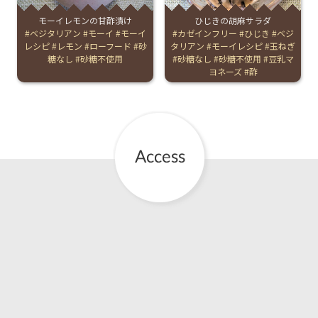
モーイレモンの甘酢漬け
ひじきの胡麻サラダ
お産について
Tags:
ベジタリアン
モーイ
モーイ
Tags:
カゼインフリー
ひじき
ベジ
レシピ
レモン
ローフード
砂
タリアン
モーイレシピ
玉ねぎ
糖なし
砂糖不使用
砂糖なし
砂糖不使用
豆乳マ
親と子の結びつき支援
ヨネーズ
酢
母乳育児
予防接種
その他の診療内容
‘さんルーム’ でさまざまな講座・クラス
遠方にお住まいで当院での出産を希望される方へ
医師プロフィール