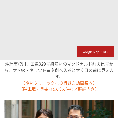
English Page
Google Mapで開く
沖縄市登川、国道329号線沿いのマクドナルド前の信号か
ら、すき家・ネッツトヨタ側へ入るとすぐ目の前に見えま
す。
【ゆいクリニックへの行き方動画案内】
【駐車場・最寄りのバス停など詳細内容】