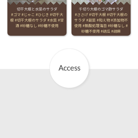
切干大根と水菜のサラダ
千切り大根のゴマ酢サラダ
お産について
Tags:
ゴマ
じゃこ
ひじき
切干大
Tags:
ささげ
切干大根
切干大根の
根
切干大根のサラダ
水菜
甘
サラダ
副菜
和え物
添加物不
酒
砂糖なし
砂糖不使用
使用
無酸処理海苔
砂糖なし
親と子の結びつき支援
砂糖不使用
胡瓜
胡麻
母乳育児
予防接種
その他の診療内容
‘さんルーム’ でさまざまな講座・クラス
遠方にお住まいで当院での出産を希望される方へ
医師プロフィール