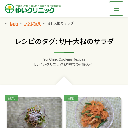
Skip
to
content
Home
レシピ紹介
切干大根のサラダ
レシピのタグ: 切干大根のサラダ
Home
交通アクセス
Yui Clinic Cooking Recipes
by
ゆいクリニック (沖縄市の産婦人科)
院長からのごあいさつ
ゆいクリニックの経営理念
Categories:
Categories:
副菜
副菜
診療料金
妊婦健診