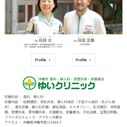
Profile
Profile
診療科目 ： 産科、婦人科
診療内容 ： 妊婦健診、母乳外来、婦人科検診（子宮がん検診・乳がん検
診）、漢方診療、婦人科診療、避妊相談、ホメオパシー、乳児健診、予防接
種、禁煙外来、更年期外来、点滴療法、栄養療法、不妊治療、生理日移動、
ブライダルチェック、プラセンタ療法
アクセス ： 沖縄県沖縄市登川2444-3