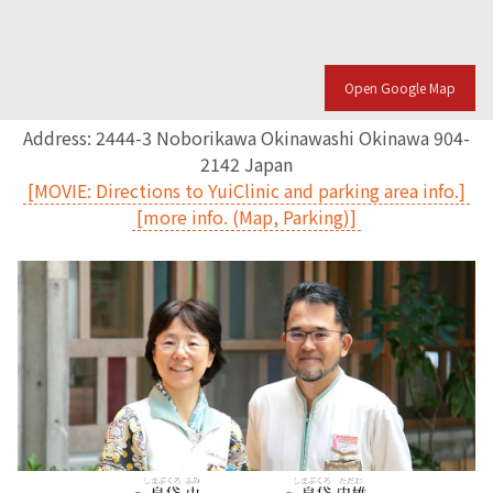
English Page
Open Google Map
Address: 2444-3 Noborikawa Okinawashi Okinawa 904-
2142 Japan
[MOVIE: Directions to YuiClinic and parking area info.]
[more info. (Map, Parking)]