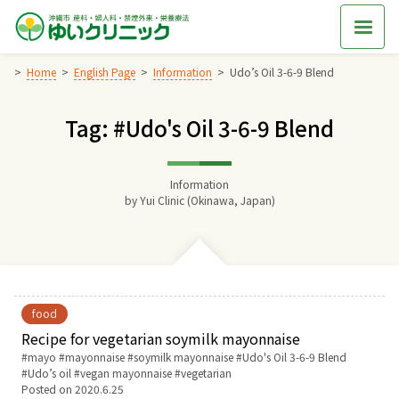
Skip
to
content
Home
English Page
Information
Udo’s Oil 3-6-9 Blend
Tag: #Udo's Oil 3-6-9 Blend
Home
交通アクセス
Information
by
Yui Clinic (Okinawa, Japan)
院長からのごあいさつ
ゆいクリニックの経営理念
food
診療料金
Recipe for vegetarian soymilk mayonnaise
Tags:
mayo
mayonnaise
soymilk mayonnaise
Udo's Oil 3-6-9 Blend
Udo’s oil
vegan mayonnaise
vegetarian
妊婦健診
Posted on
2020.6.25