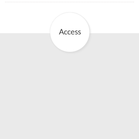
お産について
親と子の結びつき支援
母乳育児
予防接種
その他の診療内容
‘さんルーム’ でさまざまな講座・クラス
遠方にお住まいで当院での出産を希望される方へ
医師プロフィール