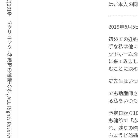
Copyright(C)2018ゆいクリニック -沖縄市の産婦人科-, ALL Rights Reserved.
はご本人の同
2019年6月
初めての妊娠
手な私は他に
ットホームな
に来てみまし
むことに決め
史先生はいつ
でも助産師さ
る私をいつも
予定日から1
も健診で「赤
れ、残りの時
ちょうど2週