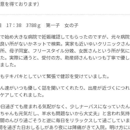
意を得ております）
お産について
5日 17：38 3788ｇ 第一子 女の子
親と子の結びつき支援
で始め大きな病院で妊娠確認してもらったのですが、元々病院
良い所がないかネットで検索。実家も近いゆいクリニックさん
母乳育児
所、母子同室、フリースタイル分娩、女医さんという所が気に
た。実際に通うと、受付の方、助産師さんもいつも丁寧で優し
予防接種
ました。
もテキパキとしていて緊張で健診を受けていました。
その他の診療内容
ん達がいつも優しく話を聞いてくれたり、出産が近づくにつれ
‘さんルーム’ でさまざまな講座・クラス
ケアしてくれました。
0日過ぎても産まれる気配がなく、少しナーバスになっていた
遠方にお住まいで当院での出産を希望される方へ
ちゃんも元気だし、羊水も問題ないから大丈夫」と言われ気持
間のんびり過ごそうと逆に毎日をリラックスして過ごしていま
医師プロフィール
間を過ぎた日おしるしがあり夜には陣痛がきて入院。明け方に