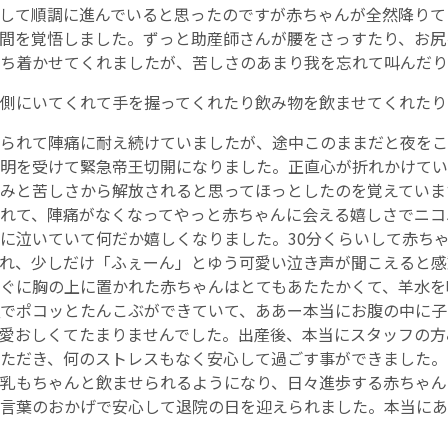
して順調に進んでいると思ったのですが赤ちゃんが全然降りて
間を覚悟しました。ずっと助産師さんが腰をさっすたり、お尻
English Page
ち着かせてくれましたが、苦しさのあまり我を忘れて叫んだり
側にいてくれて手を握ってくれたり飲み物を飲ませてくれたり
られて陣痛に耐え続けていましたが、途中このままだと夜をこ
明を受けて緊急帝王切開になりました。正直心が折れかけてい
みと苦しさから解放されると思ってほっとしたのを覚えていま
れて、陣痛がなくなってやっと赤ちゃんに会える嬉しさでニコ
に泣いていて何だか嬉しくなりました。30分くらいして赤ち
れ、少しだけ「ふぇーん」とゆう可愛い泣き声が聞こえると感
ぐに胸の上に置かれた赤ちゃんはとてもあたたかくて、羊水を
でポコッとたんこぶができていて、ああー本当にお腹の中に子
愛おしくてたまりませんでした。出産後、本当にスタッフの方
ただき、何のストレスもなく安心して過ごす事ができました。
乳もちゃんと飲ませられるようになり、日々進歩する赤ちゃん
言葉のおかげで安心して退院の日を迎えられました。本当にあ