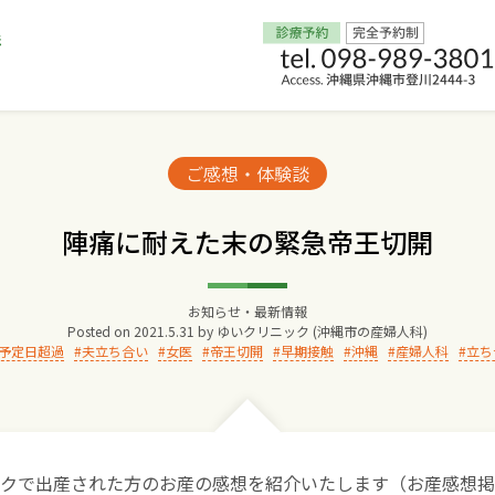
Home
Categories:
ご感想・体験談
交通アクセス
陣痛に耐えた末の緊急帝王切開
院長からのごあいさつ
お知らせ・最新情報
Posted on
2021.5.31
by
ゆいクリニック (沖縄市の産婦人科)
ゆいクリニックの経営理念
予定日超過
夫立ち合い
女医
帝王切開
早期接触
沖縄
産婦人科
立ち
診療料金
妊婦健診
クで出産された方のお産の感想を紹介いたします（お産感想掲