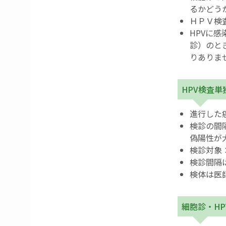
るかどう
ＨＰＶ検
HPVに
診）のと
りありま
HPV検査
進行した
検診の間
偽陽性が大
検診対象：
検診間隔
検体は医
細胞診・H