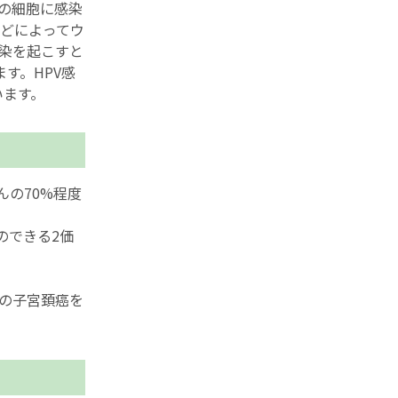
の細胞に感染
どによってウ
染を起こすと
す。HPV感
います。
んの70%程度
のできる2価
％の子宮頚癌を