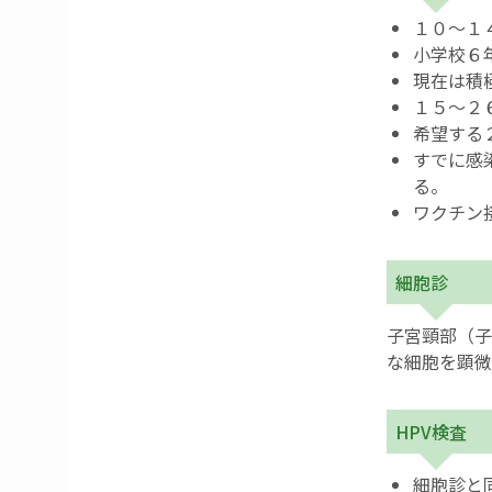
１０～１
小学校６
現在は積
１５～２
希望する
すでに感
る。
ワクチン
細胞診
子宮頸部（子
な細胞を顕微
HPV検査
細胞診と