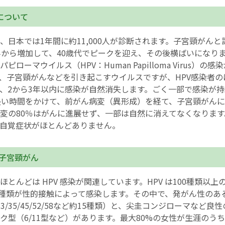
について
、日本では1年間に約11,000人が診断されます。子宮頸がん
半から増加して、40歳代でピークを迎え、その後横ばいになり
ピローマウイルス（HPV：Human Papilloma Virus）の
は、子宮頸がんなどを引き起こすウイルスですが、HPV感染者
、2から3年以内に感染が自然消失します。ごく一部で感染が
長い時間をかけて、前がん病変（異形成）を経て、子宮頸がん
変の80％はがんに進展せず、一部は自然に消えてなくなりま
自覚症状がほとんどありません。
と子宮頸がん
ほとんどは HPV 感染が関連しています。HPV は100種類以上
40種類が性的接触によって感染します。その中で、発がん性のあ
31/33/35/45/52/58など約15種類）と、尖圭コンジローマなど
ク型（6/11型など）があります。最大80%の女性が生涯のうち