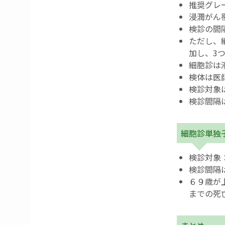
推奨グレ
浸潤がん
検診の間
ただし、
加し、3
細胞診は
検体は医
検診対象は
検診間隔
細胞診単独
検診対象：
検診間隔
６９歳が
までの死