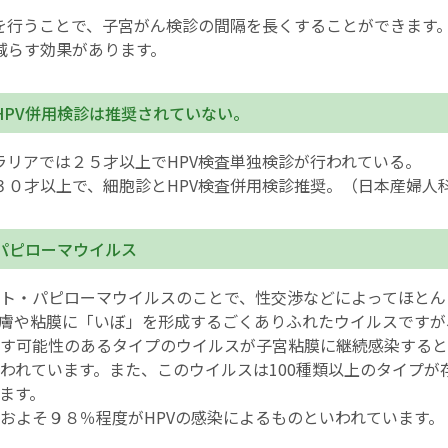
査を行うことで、子宮がん検診の間隔を長くすることができます
English Page
減らす効果があります。
HPV併用検診は推奨されていない。
ラリアでは２５才以上でHPV検査単独検診が行われている。
３０才以上で、細胞診とHPV検査併用検診推奨。（日本産婦人
トパピローマウイルス
ト・パピローマウイルスのことで、性交渉などによってほとん
膚や粘膜に「いぼ」を形成するごくありふれたウイルスですが
す可能性のあるタイプのウイルスが子宮粘膜に継続感染すると
われています。また、このウイルスは100種類以上のタイプが
ます。
およそ９８％程度がHPVの感染によるものといわれています。