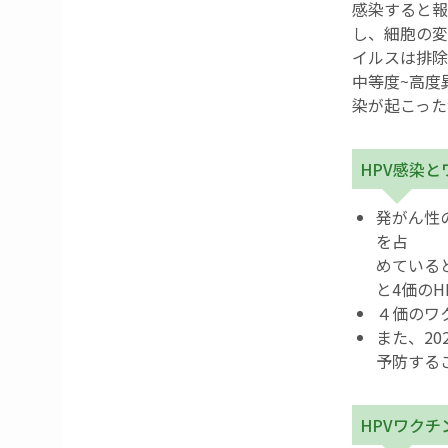
感染すると報
し、細胞の変
イルスは排除
中等度~高度
染が起こった
HPV感染と
発がん性
を占
めている
と4価の
４価のワ
また、2
予防する
HPVワクチ