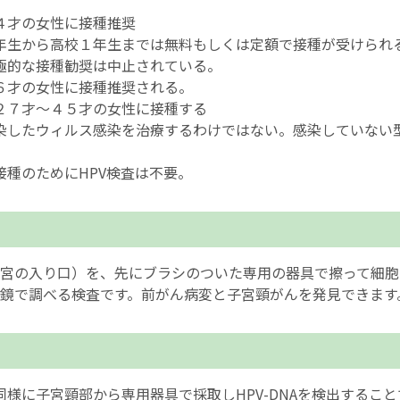
４才の女性に接種推奨
年生から高校１年生までは無料もしくは定額で接種が受けられ
極的な接種勧奨は中止されている。
６才の女性に接種推奨される。
２７才～４５才の女性に接種する
染したウィルス感染を治療するわけではない。感染していない
接種のためにHPV検査は不要。
宮の入り口）を、先にブラシのついた専用の器具で擦って細胞
鏡で調べる検査です。前がん病変と子宮頸がんを発見できます
同様に子宮頸部から専用器具で採取しHPV-DNAを検出するこ