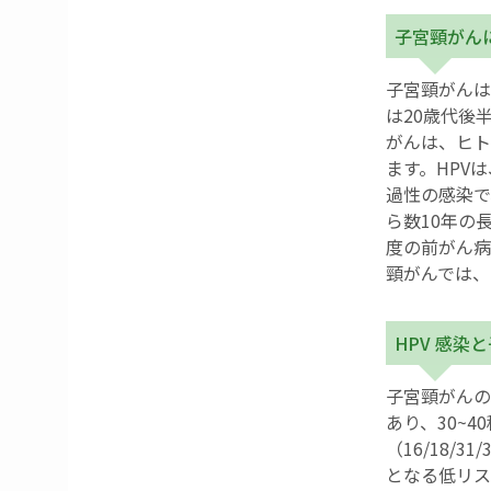
子宮頸がん
子宮頸がんは
は20歳代後
がんは、ヒトパ
ます。HPV
過性の感染で
ら数10年の
度の前がん病
頸がんでは、
HPV 感染
子宮頸がんの
あり、30~
（16/18/
となる低リス