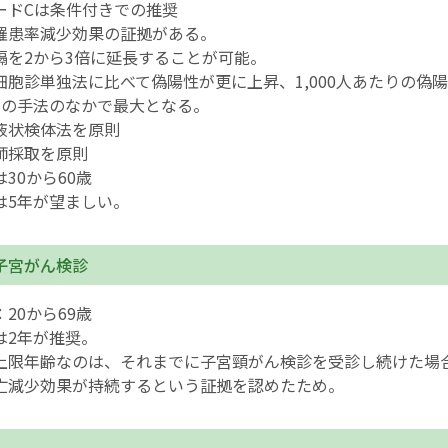
ードCは条件付きでの推奨
罹患率減少効果の証拠がある。
隔を2から3倍に延長することが可能。
細胞診単独法に比べて偽陽性が更に上昇、1,000人あたりの偽陽
つの手法のなかで最大となる。
液状検体法を原則
師採取を原則
30から60歳
は5年が望ましい。
子宮がん検診
20から69歳
は2年が推奨。
上限年齢なのは、それまでに子宮頸がん検診を受診し続けた場合
亡減少効果が持続するという証拠を認めたため。