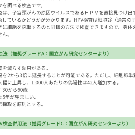
かを調べる検査です。
査は、子宮頸がんの原因ウイルスであるＨＰＶを直接見つけ出
感染しているかどうかが分かります。HPV検査は細胞診（通常の
きに細胞を採取するのと同様の方法で検査できますので、身体
せん。
単独法（推奨グレードA：国立がん研究センターより）
癌を減らす効果がある。
隔を2から3倍に延長することが可能である。ただし、細胞診単
幅に上昇し、1,000人あたりの偽陽性は42人増加する。
30から60歳
は5年が望ましい。
師採取を原則とする。
PV検査併用法（推奨グレードC：国立がん研究センターより）