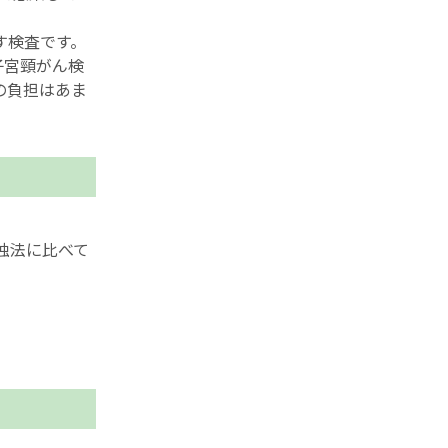
す検査です。
子宮頸がん検
の負担はあま
独法に比べて