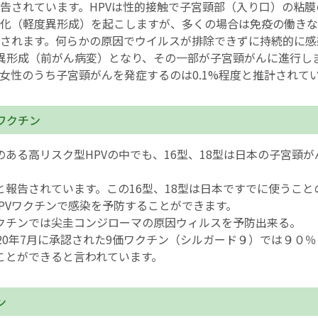
告されています。HPVは性的接触で子宮頸部（入り口）の粘膜
化（軽度異形成）を起こしますが、多くの場合は免疫の働きな
されます。何らかの原因でウイルスが排除できずに持続的に感
異形成（前がん病変）となり、その一部が子宮頸がんに進行しま
女性のうち子宮頸がんを発症するのは0.1%程度と推計されて
ワクチン
のある高リスク型HPVの中でも、16型、18型は日本の子宮頸が
と報告されています。この16型、18型は日本ですでに使うこと
HPVワクチンで感染を予防することができます。
クチンでは尖圭コンジローマの原因ウィルスを予防出来る。
020年7月に承認された9価ワクチン（シルガード９）では９０
ことができると言われています。
ン