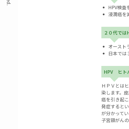
HPV検
浸潤癌を
２０代では
オースト
日本では
HPV ヒ
ＨＰＶとはヒ
染します。皮
癌を引き起こ
発症するとい
が分かってい
子宮頸がんの