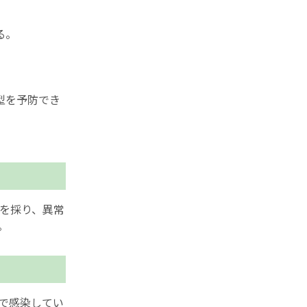
る。
型を予防でき
を採り、異常
。
とで感染してい