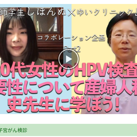
お産について
親と子の結びつき支援
母乳育児
予防接種
その他の診療内容
‘さんルーム’ でさまざまな講座・クラス
遠方にお住まいで当院での出産を希望される方へ
で子宮がん検診
医師プロフィール