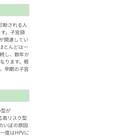
と診断される人
ます。子宮頸
感染が関連してい
のほとんどは一
持続し、数年か
になります。軽
す。早期の子宮
の型が
る高リスク型
良性のいぼの原因
一度はHPVに