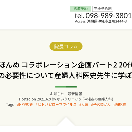
Home
Categories:
院長コラム
交通アクセス
ほんぬ コラボレーション企画パート2 20代
の必要性について産婦人科医史先生に学ぼ
院長からのごあいさつ
ゆいクリニックの経営理念
お知らせ・最新情報
Posted on
2021.6.9
by
ゆいクリニック (沖縄市の産婦人科)
Tags:
HPV検査
ヒトパピローマウイルス
女医
子宮頸がん
細胞診
診療料金
妊婦健診