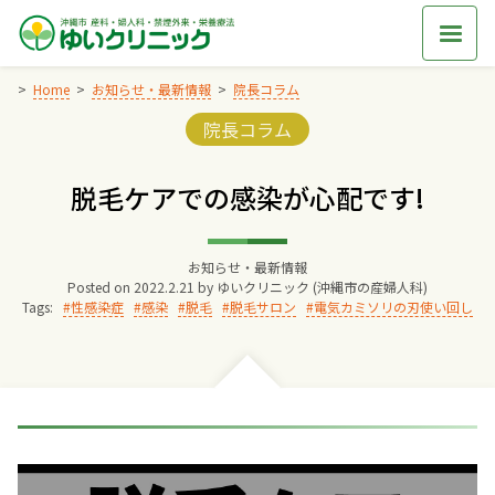
Skip
to
content
Home
お知らせ・最新情報
院長コラム
Categories:
院長コラム
Home
脱毛ケアでの感染が心配です!
交通アクセス
お知らせ・最新情報
院長からのごあいさつ
Posted on
2022.2.21
by
ゆいクリニック (沖縄市の産婦人科)
Tags:
性感染症
感染
脱毛
脱毛サロン
電気カミソリの刃使い回し
ゆいクリニックの経営理念
診療料金
妊婦健診