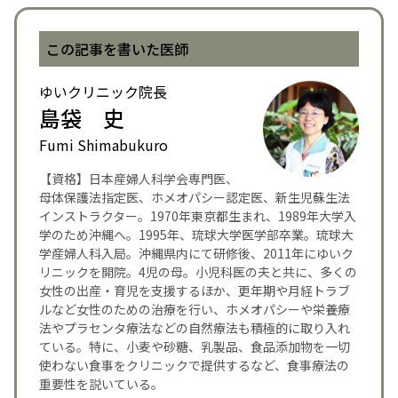
この記事を書いた医師
ゆいクリニック院長
島袋 史
Fumi Shimabukuro
【資格】日本産婦人科学会専門医、
母体保護法指定医、ホメオパシー認定医、新生児蘇生法
インストラクター。1970年東京都生まれ、1989年大学入
学のため沖縄へ。1995年、琉球大学医学部卒業。琉球大
学産婦人科入局。沖縄県内にて研修後、2011年にゆいク
リニックを開院。4児の母。小児科医の夫と共に、多くの
女性の出産・育児を支援するほか、更年期や月経トラブ
ルなど女性のための治療を行い、ホメオパシーや栄養療
法やプラセンタ療法などの自然療法も積極的に取り入れ
ている。特に、小麦や砂糖、乳製品、食品添加物を一切
使わない食事をクリニックで提供するなど、食事療法の
重要性を説いている。