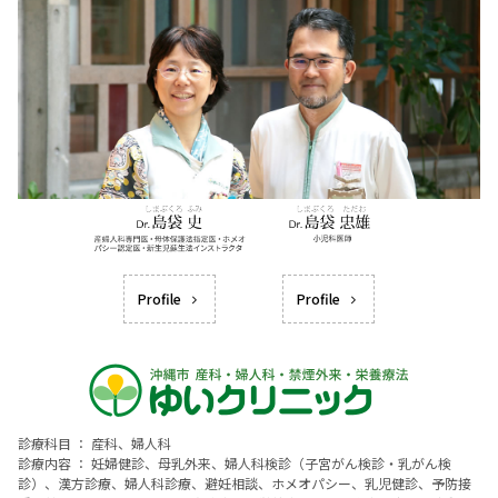
Profile
Profile
診療科目 ： 産科、婦人科
診療内容 ： 妊婦健診、母乳外来、婦人科検診（子宮がん検診・乳がん検
診）、漢方診療、婦人科診療、避妊相談、ホメオパシー、乳児健診、予防接