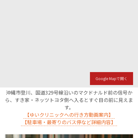
Google Mapで開く
沖縄市登川、国道329号線沿いのマクドナルド前の信号か
ら、すき家・ネッツトヨタ側へ入るとすぐ目の前に見えま
す。
【ゆいクリニックへの行き方動画案内】
【駐車場・最寄りのバス停など詳細内容】