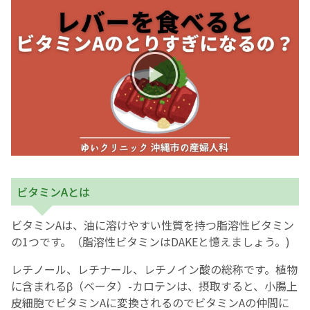
お産について
親と子の結びつき支援
母乳育児
予防接種
その他の診療内容
ビタミンAとは
‘さんルーム’ でさまざまな講座・クラス
ビタミンAは、油に溶けやすい性質を持つ脂溶性ビタミン
の1つです。（脂溶性ビタミンはDAKEと憶えましょう。)
遠方にお住まいで当院での出産を希望される方へ
レチノール、レチナール、レチノイン酸の総称です。植物
に含まれるβ（ベータ）-カロテンは、摂取すると、小腸上
皮細胞でビタミンAに変換されるのでビタミンAの仲間に
医師プロフィール