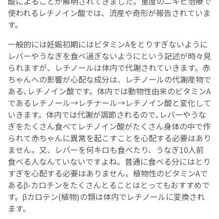
酸によることが解明されてきました。重度のニキビ治療で
使われるレチノイン酸では、流産や奇形が報告されていま
す。
一般的には妊娠初期にはビタミンAをとりすぎないように
レバーやうなぎを食べ過ぎないようにという記述が時々見
られますが、レチノールは体内で代謝されていきます。赤
ちゃんへの影響が心配な成分は、レチノールの代謝産物で
ある､レチノイン酸です。体内では動物性由来のビタミンA
であるレチノール→レチナール→レチノイン酸と変化して
いきます。体内では代謝が調節されるので､レバーやうな
ぎをたくさん食べてレチノイン酸がたくさん身体の中で作
られて赤ちゃんに異常を起こすことを心配する必要はあり
ません。又、レバーを何キロも食べたり、うなぎ10人前
食べる人なんていないですよね。普通に食べる分にはとり
すぎを心配する必要はありません。植物性のビタミンAで
あるβ-カロチンをたくさんとることはとってもおすすめで
す。βカロテン(植物)の類は体内でレチノールに変換され
ます。