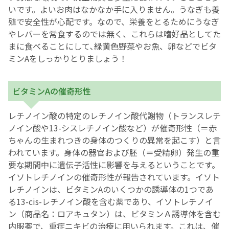
いです。よいお肉はなかなか手に入りません。うなぎも養
殖で安全性が心配です。なので、栄養をとるためにうなぎ
やレバーを常食するのでは無く、これらは嗜好品としてた
まに食べることにして､緑黄色野菜やお魚、卵などでビタ
ミンAをしっかりとりましょう！
ビタミンAの催奇形性
レチノイン酸の特定のレチノイン酸代謝物（トランスレチ
ノイン酸や13-シスレチノイン酸など）が催奇形性（＝赤
ちゃんの生まれつきの身体のつくりの異常を起こす）と言
われています。身体の器官および胚（＝受精卵）発生の重
要な期間中に遺伝子活性に影響を与えるということです。
イソトレチノインの催奇形性が報告されています。イソト
レチノインは、ビタミンAのいくつかの誘導体の1つであ
る13-cis-レチノイン酸を含む薬であり、イソトレチノイ
ン（商品名：ロアキュタン）は、ビタミンＡ誘導体を含む
内服薬で、重症ニキビの治療に用いられます。これは、催