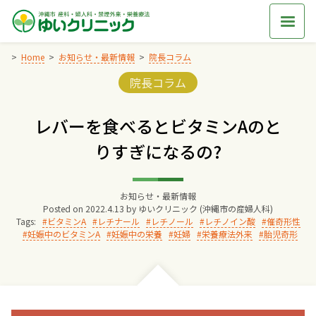
Skip
to
content
Home
お知らせ・最新情報
院長コラム
Categories:
院長コラム
Home
レバーを食べるとビタミンAのと
交通アクセス
りすぎになるの?
院長からのごあいさつ
お知らせ・最新情報
Posted on
2022.4.13
by
ゆいクリニック (沖縄市の産婦人科)
ゆいクリニックの経営理念
Tags:
ビタミンA
レチナール
レチノール
レチノイン酸
催奇形性
妊娠中のビタミンA
妊娠中の栄養
妊婦
栄養療法外来
胎児奇形
診療料金
妊婦健診