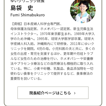
ゆいクリニック院長
島袋 史
Fumi Shimabukuro
【資格】日本産婦人科学会専門医、
母体保護法指定医、ホメオパシー認定医、新生児蘇生法
インストラクター。1970年東京都生まれ、1989年大学入
学のため沖縄へ。1995年、琉球大学医学部卒業。琉球大
学産婦人科入局。沖縄県内にて研修後、2011年にゆいク
リニックを開院。4児の母。小児科医の夫と共に、多くの
女性の出産・育児を支援するほか、更年期や月経トラブ
ルなど女性のための治療を行い、ホメオパシーや栄養療
法やプラセンタ療法などの自然療法も積極的に取り入れ
ている。特に、小麦や砂糖、乳製品、食品添加物を一切
使わない食事をクリニックで提供するなど、食事療法の
重要性を説いている。
院長紹介ページはこちら