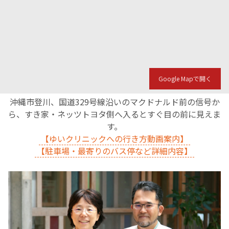
Google Mapで開く
沖縄市登川、国道329号線沿いのマクドナルド前の信号か
ら、すき家・ネッツトヨタ側へ入るとすぐ目の前に見えま
す。
【ゆいクリニックへの行き方動画案内】
【駐車場・最寄りのバス停など詳細内容】