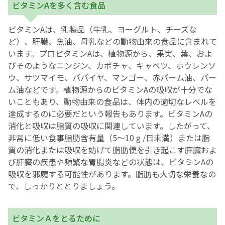
ビタミンAを多く含む食品
ビタミンAは、乳製品（牛乳、ヨーグルト、チーズな
ど）、肝臓、魚油、母乳などの動物由来の食品に含まれて
います。プロビタミンAは、植物源から、果実、葉、およ
びそのようなニンジン、カボチャ、キャベツ、ホウレンソ
ウ、サツマイモ、パパイヤ、マンゴー、赤パーム油、パー
ム油などです。植物源からのビタミンAの吸収が十分でな
いこともあり、動物由来の食品は、体内の適切なレベルを
達成するのに必要だという報告もあります。ビタミンAの
消化と吸収は脂質の吸収に関連しています。したがって、
非常に低い食事脂肪含有量（5〜10 g /日未満）または脂
質の消化または吸収を妨げて脂肪便を引き起こす膵臓およ
び肝臓の疾患や頻繁な胃腸炎などの状態は、ビタミンAの
吸収を邪魔する可能性があります。脂肪も大切な栄養なの
で、しっかりととりましょう。
ビタミンＡをとるために