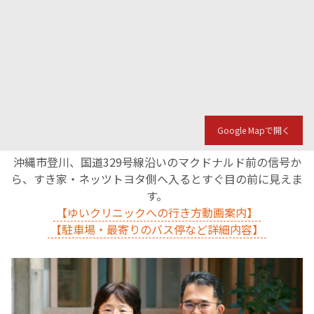
Google Mapで開く
沖縄市登川、国道329号線沿いのマクドナルド前の信号か
ら、すき家・ネッツトヨタ側へ入るとすぐ目の前に見えま
す。
【ゆいクリニックへの行き方動画案内】
【駐車場・最寄りのバス停など詳細内容】