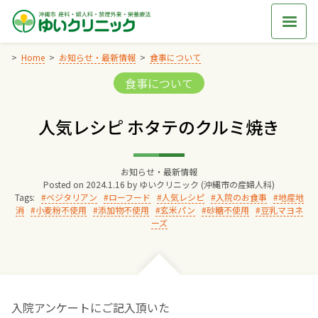
Skip
to
content
Home
お知らせ・最新情報
食事について
Categories:
食事について
Home
人気レシピ ホタテのクルミ焼き
交通アクセス
お知らせ・最新情報
院長からのごあいさつ
Posted on
2024.1.16
by
ゆいクリニック (沖縄市の産婦人科)
Tags:
ベジタリアン
ローフード
人気レシピ
入院のお食事
地産地
消
小麦粉不使用
添加物不使用
玄米パン
砂糖不使用
豆乳マヨネ
ゆいクリニックの経営理念
ーズ
診療料金
妊婦健診
入院アンケートにご記入頂いた