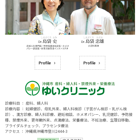
Profile
Profile
診療科目 ： 産科、婦人科
診療内容 ： 妊婦健診、母乳外来、婦人科検診（子宮がん検診・乳がん検
診）、漢方診療、婦人科診療、避妊相談、ホメオパシー、乳児健診、予防接
種、禁煙外来、更年期外来、点滴療法、栄養療法、不妊治療、生理日移動、
ブライダルチェック、プラセンタ療法
アクセス ： 沖縄県沖縄市登川2444-3