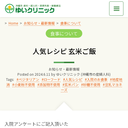
Skip
to
content
Home
お知らせ・最新情報
食事について
Categories:
食事について
Home
人気レシピ 玄米ご飯
交通アクセス
お知らせ・最新情報
院長からのごあいさつ
Posted on
2024.6.11
by
ゆいクリニック (沖縄市の産婦人科)
Tags:
ベジタリアン
ローフード
人気レシピ
入院のお食事
地産地
消
小麦粉不使用
添加物不使用
玄米パン
砂糖不使用
豆乳マヨネ
ゆいクリニックの経営理念
ーズ
診療料金
妊婦健診
入院アンケートにご記入頂いた