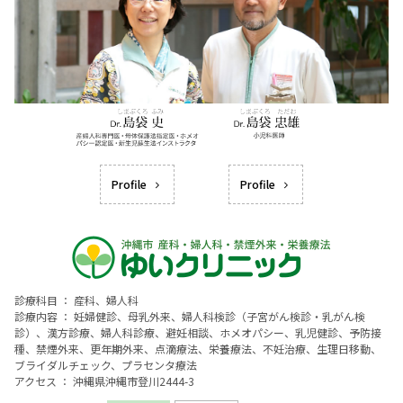
Profile
Profile
診療科目 ： 産科、婦人科
診療内容 ： 妊婦健診、母乳外来、婦人科検診（子宮がん検診・乳がん検
診）、漢方診療、婦人科診療、避妊相談、ホメオパシー、乳児健診、予防接
種、禁煙外来、更年期外来、点滴療法、栄養療法、不妊治療、生理日移動、
ブライダルチェック、プラセンタ療法
アクセス ： 沖縄県沖縄市登川2444-3