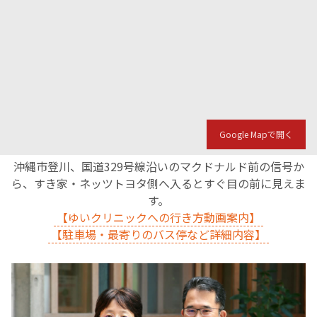
Google Mapで開く
沖縄市登川、国道329号線沿いのマクドナルド前の信号か
ら、すき家・ネッツトヨタ側へ入るとすぐ目の前に見えま
す。
【ゆいクリニックへの行き方動画案内】
【駐車場・最寄りのバス停など詳細内容】