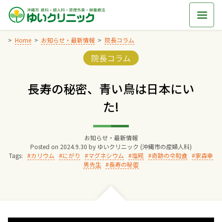
Skip
to
content
Home
お知らせ・最新情報
院長コラム
Categories:
院長コラム
Home
長寿の秘密、青い鳥は日本にい
交通アクセス
た!
院長からのごあいさつ
お知らせ・最新情報
Posted on
2024.9.30
by
ゆいクリニック (沖縄市の産婦人科)
ゆいクリニックの経営理念
Tags:
カリウム
にがり
マグネシウム
塩糀
奇跡の令和食
家森幸
男先生
長寿の秘密
診療料金
妊婦健診