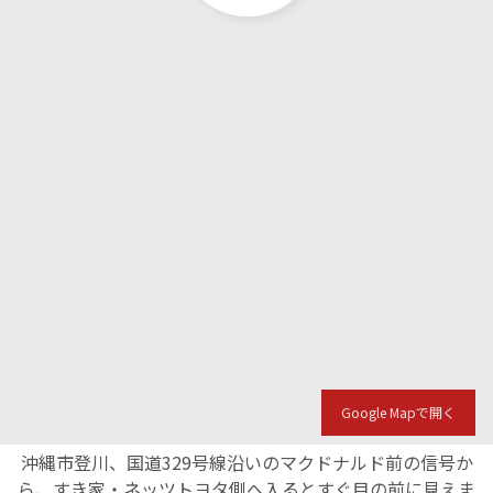
Google Mapで開く
沖縄市登川、国道329号線沿いのマクドナルド前の信号か
ら、すき家・ネッツトヨタ側へ入るとすぐ目の前に見えま