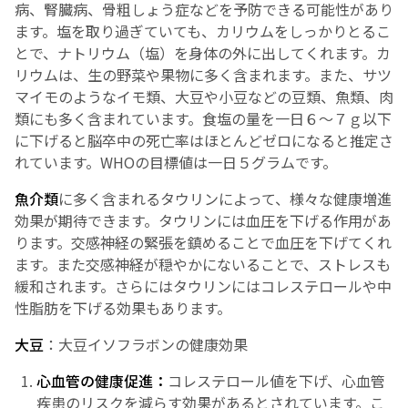
病、腎臓病、骨粗しょう症などを予防できる可能性があり
ます。塩を取り過ぎていても、カリウムをしっかりとるこ
とで、ナトリウム（塩）を身体の外に出してくれます。カ
リウムは、生の野菜や果物に多く含まれます。また、サツ
マイモのようなイモ類、大豆や小豆などの豆類、魚類、肉
類にも多く含まれています。食塩の量を一日６～７ｇ以下
に下げると脳卒中の死亡率はほとんどゼロになると推定さ
れています。WHOの目標値は一日５グラムです。
魚介類
に多く含まれるタウリンによって、様々な健康増進
効果が期待できます。タウリンには血圧を下げる作用があ
ります。交感神経の緊張を鎮めることで血圧を下げてくれ
ます。また交感神経が穏やかにないることで、ストレスも
緩和されます。さらにはタウリンにはコレステロールや中
性脂肪を下げる効果もあります。
大豆
：大豆イソフラボンの健康効果
心血管の健康促進：
コレステロール値を下げ、心血管
疾患のリスクを減らす効果があるとされています。こ