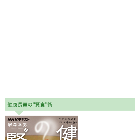
健康長寿の“賢食”術