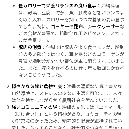
低カロリーで栄養バランスの良い食事
：沖縄料理
は、野菜、豆腐、海藻、魚、豚肉などをバランスよ
く取り入れ、カロリーを抑えつつ栄養価の高い食事
でした。特に、
ゴーヤー
や
昆布
、
シークヮーサー
な
どの食材が豊富で、抗酸化作用やビタミン、ミネラ
ルが豊富でした。
豚肉の消費
：沖縄では豚肉をよく食べますが、脂肪
分の多い部分ではなく、耳や足などのコラーゲンが
豊富で脂肪分が少ない部位が主に消費されていまし
た。また、豚肉を食べるのは昔は年に数回しか食べ
ないごちそうでした。
穏やかな気候と農耕社会：
沖縄の温暖な気候と豊かな
自然環境は、ストレスの少ない生活を可能にし、人々
は体を動かしながら働く農耕社会を営んでいました。
強いコミュニティの絆：
沖縄の文化には「ユイマール
（助け合い）」という精神があり、コミュニティの絆
が非常に強かったため、精神的な健康が維持されてい
ました。孤立することなく、社会的なつながりを保つ