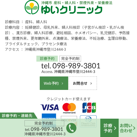
診療科目 ： 産科、婦人科
診療内容 ： 妊婦健診、母乳外来、婦人科検診（子宮がん検診・乳がん検
診）、漢方診療、婦人科診療、避妊相談、ホメオパシー、乳児健診、予防接
種、禁煙外来、更年期外来、点滴療法、栄養療法、不妊治療、生理日移動、
ブライダルチェック、プラセンタ療法
アクセス ： 沖縄県沖縄市登川2444-3
Web予約
お問合せ
クレジットカード使えます