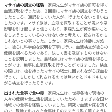
マサイ族の調査の経験
：家森先生がマサイ族の許可を得て
血液採取を行った後、２回目にマサイ族の調査を行おうと
したところ、通訳をしていた人が、行きたくないと言い出
したのです。マサイ族は、血液を採取することが呪いや悪
影響を引き起こすと信じており、家森先生が何か悪いこと
をしようとしているのではないかと考えて、殺されるかも
しれないとの事でした。しかし、家森先生は冷静に対処
し、彼らに科学的な説明を丁寧に行い、血液検査が彼らの
健康を調べるためであり、決して害を及ぼすものではない
ことを説明しました。最終的にはマサイ族の信頼を得るこ
とができ、無事に血液採取を行うことができました。検査
の際には、槍を持ったマサイの戦士に囲まれながら採血を
行って、もしかして刺されるのでは無いかとドキドキしな
がら検査を行ったそうです。
出された食事で食中毒
：家森先生は、世界各地で現地の
人々の健康や食生活を調査していたため、さまざまな国や
地域での食事を経験していました。研究で血液や尿を頂く
ので、現地で出された食事はそのまま有り難く頂くように