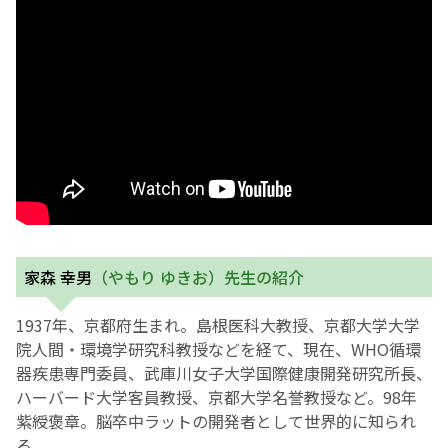
お産について
親と子の結びつき支援
母乳育児
予防接種
その他の診療内容
家森 幸男
（やもり ゆきお）先生の紹介
‘さんルーム’ でさまざまな講座・クラス
1937年、京都府生まれ。島根医科大教授、京都大学大学
院人間・環境学研究科教授などを経て、現在、WHO循環
器疾患専門委員、武庫川女子大学国際健康開発研究所長、
遠方にお住まいで当院での出産を希望される方へ
ハーバード大学客員教授、京都大学名誉教授など。98年
紫綬褒章。脳卒中ラットの開発者として世界的に知られ
医師プロフィール
る。