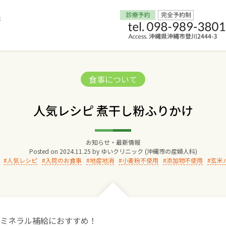
Home
Categories:
食事について
交通アクセス
人気レシピ 煮干し粉ふりかけ
院長からのごあいさつ
お知らせ・最新情報
Posted on
2024.11.25
by
ゆいクリニック (沖縄市の産婦人科)
ゆいクリニックの経営理念
人気レシピ
入院のお食事
地産地消
小麦粉不使用
添加物不使用
玄米
診療料金
妊婦健診
ミネラル補給におすすめ！