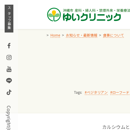
Skip
to
スタッフ募集
content
Home
お知らせ・最新情報
食事について
Facebook
Instagram
Youtube
Line
TikTok
Tags:
ベジタリアン
ローフード
カルシウムと