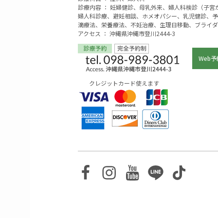
診療内容 ： 妊婦健診、母乳外来、婦人科検診（子
婦人科診療、避妊相談、ホメオパシー、乳児健診、予
滴療法、栄養療法、不妊治療、生理日移動、ブライダ
アクセス ： 沖縄県沖縄市登川2444-3
Web予
クレジットカード使えます
Facebook
Instagram
Youtube
Line
TikTo