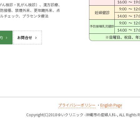
宮がん検診・乳がん検診）、漢方診療、
防接種、禁煙外来、更年期外来、点
ルチェック、プラセンタ療法
約
お問合せ
プライバシーポリシー
・
English Page
k
Copyright(C)2018ゆいクリニック -沖縄市の産婦人科-, ALL Rights Re