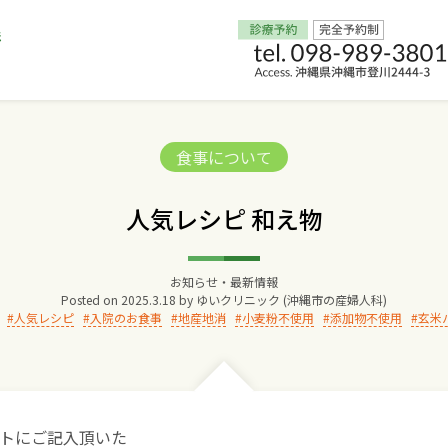
Home
Categories:
食事について
交通アクセス
人気レシピ 和え物
院長からのごあいさつ
お知らせ・最新情報
Posted on
2025.3.18
by
ゆいクリニック (沖縄市の産婦人科)
ゆいクリニックの経営理念
人気レシピ
入院のお食事
地産地消
小麦粉不使用
添加物不使用
玄米
診療料金
妊婦健診
トにご記入頂いた