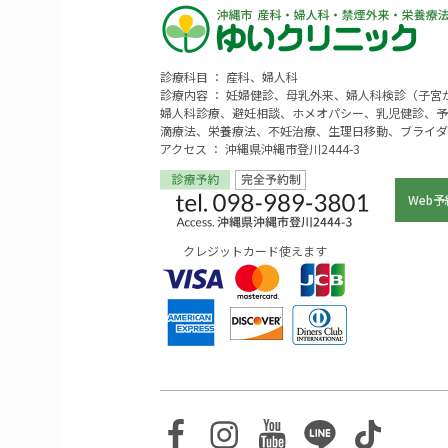
診療科目 ： 産科、婦人科
診療内容 ： 妊婦健診、母乳外来、婦人科検診（子
婦人科診療、避妊相談、ホメオパシー、乳児健診、予
滴療法、栄養療法、不妊治療、生理日移動、ブライダ
アクセス ： 沖縄県沖縄市登川2444-3
Web予
クレジットカード使えます
Facebook
Instagram
Youtube
Line
TikTo