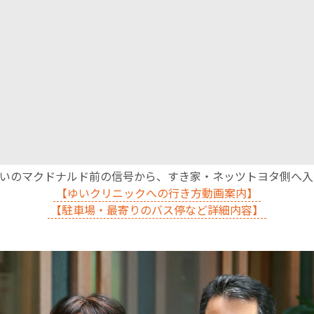
沿いのマクドナルド前の信号から、すき家・ネッツトヨタ側へ
【ゆいクリニックへの行き方動画案内】
【駐車場・最寄りのバス停など詳細内容】