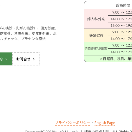
宮がん検診・乳がん検診）、漢方診療、
防接種、禁煙外来、更年期外来、点
ルチェック、プラセンタ療法
約
お問合せ
プライバシーポリシー
・
English Page
k
Copyright(C)2018ゆいクリニック -沖縄市の産婦人科-, ALL Rights Re