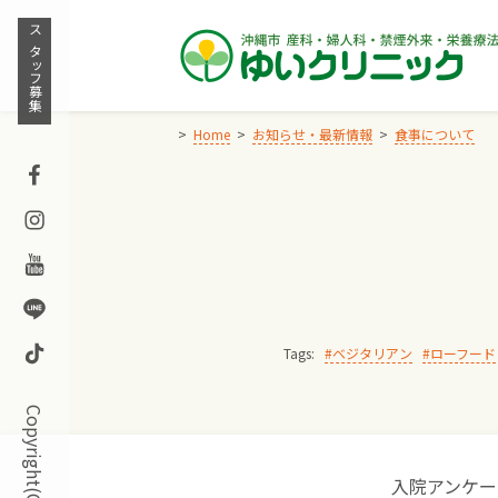
Skip
to
スタッフ募集
content
Home
お知らせ・最新情報
食事について
Facebook
Instagram
Youtube
Line
TikTok
Tags:
ベジタリアン
ローフード
入院アンケー