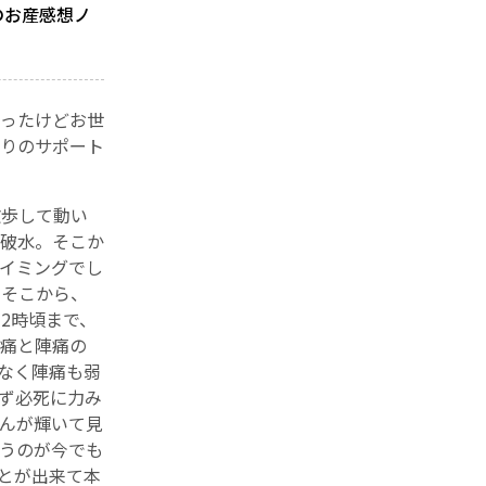
のお産感想ノ
ったけどお世
りのサポート
散歩して動い
で破水。そこか
イミングでし
。そこから、
2時頃まで、
痛と陣痛の
なく陣痛も弱
ず必死に力み
んが輝いて見
うのが今でも
とが出来て本