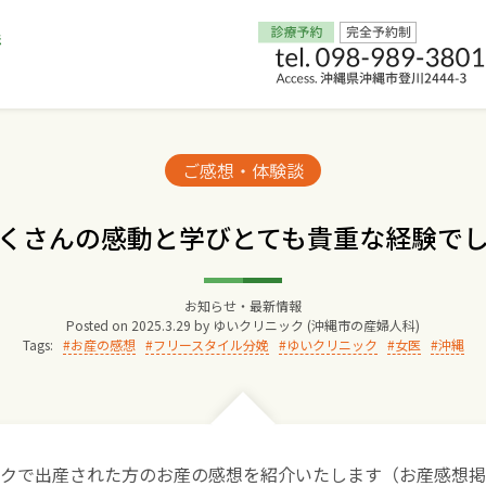
Home
Categories:
ご感想・体験談
交通アクセス
くさんの感動と学びとても貴重な経験で
院長からのごあいさつ
お知らせ・最新情報
Posted on
2025.3.29
by
ゆいクリニック (沖縄市の産婦人科)
ゆいクリニックの経営理念
Tags:
お産の感想
フリースタイル分娩
ゆいクリニック
女医
沖縄
診療料金
妊婦健診
クで出産された方のお産の感想を紹介いたします（お産感想掲