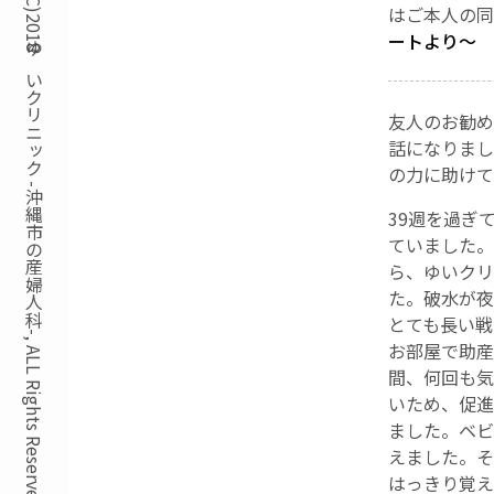
Copyright(C)2018ゆいクリニック -沖縄市の産婦人科-, ALL Rights Reserved.
はご本人の同
ートより～
友人のお勧め
話になりまし
の力に助けて
39週を過ぎ
ていました。
ら、ゆいクリ
た。破水が夜
とても長い戦
お部屋で助産
間、何回も気
いため、促進
ました。ベビ
えました。そ
はっきり覚え