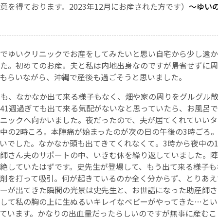
意を得ております。2023年12月にお産された方です）
～ゆい
お産について
親と子の結びつき支援
でゆいクリニックでお産をしてみたいと思い自宅から少し遠か
た。初めてのお産。夫と私は内地出身なのですが帰省せずに周
母乳育児
もらいながら、沖縄で産後も過ごそうと思いました。
ても、なかなか出て来る様子もなく、畑や家の周りをグルグル
予防接種
41週過ぎても出て来る気配がないなと思っていたら、お風呂
ニックへ向かいました。夜だったので、夫が居てくれていいタ
その他の診療内容
中の2時ころ。本陣痛が始まったのが次の日の午後の3時ごろ
いでした。なかなか頭も出てきてくれなくて。3時から夜中の1
師さん夫のサポートの中、いきむ休を繰り返していました。陣
‘さんルーム’ でさまざまな講座・クラス
絶していたはずです。史先生が登場して、もう出て来る様子も
剤を打って吸引。何が起きているのか全く分からず、とりあえ
遠方にお住まいで当院での出産を希望される方へ
ーが出てきた瞬間の光景は史先生と、お世話になった助産師さ
して私の胸の上に生ぬるいキレイなベビーがやってきた…とい
医師プロフィール
ています。かなりの出血量だったらしいのですが無事に産むこ