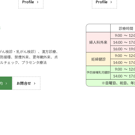
Profile
Profile
宮がん検診・乳がん検診）、漢方診療、
防接種、禁煙外来、更年期外来、点
ルチェック、プラセンタ療法
約
お問合せ