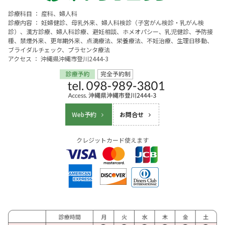
診療科目 ： 産科、婦人科
診療内容 ： 妊婦健診、母乳外来、婦人科検診（子宮がん検診・乳がん検
診）、漢方診療、婦人科診療、避妊相談、ホメオパシー、乳児健診、予防接
種、禁煙外来、更年期外来、点滴療法、栄養療法、不妊治療、生理日移動、
ブライダルチェック、プラセンタ療法
アクセス ： 沖縄県沖縄市登川2444-3
Web予約
お問合せ
クレジットカード使えます