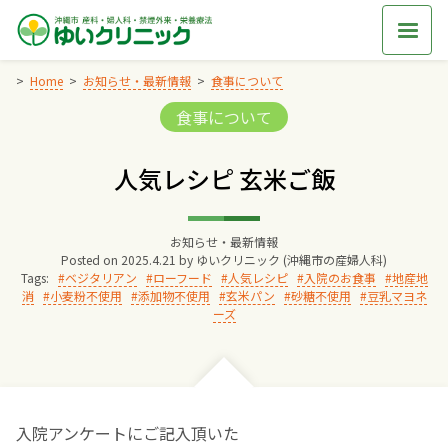
Skip
to
content
Home
お知らせ・最新情報
食事について
Categories:
食事について
Home
人気レシピ 玄米ご飯
交通アクセス
お知らせ・最新情報
院長からのごあいさつ
Posted on
2025.4.21
by
ゆいクリニック (沖縄市の産婦人科)
Tags:
ベジタリアン
ローフード
人気レシピ
入院のお食事
地産地
消
小麦粉不使用
添加物不使用
玄米パン
砂糖不使用
豆乳マヨネ
ゆいクリニックの経営理念
ーズ
診療料金
妊婦健診
入院アンケートにご記入頂いた