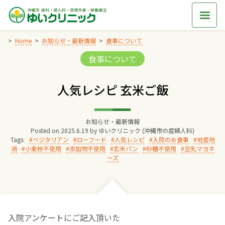
Skip
to
content
Home
お知らせ・最新情報
食事について
Categories:
食事について
Home
人気レシピ 玄米ご飯
交通アクセス
お知らせ・最新情報
院長からのごあいさつ
Posted on
2025.6.19
by
ゆいクリニック (沖縄市の産婦人科)
Tags:
ベジタリアン
ローフード
人気レシピ
入院のお食事
地産地
消
小麦粉不使用
添加物不使用
玄米パン
砂糖不使用
豆乳マヨネ
ゆいクリニックの経営理念
ーズ
診療料金
妊婦健診
入院アンケートにご記入頂いた