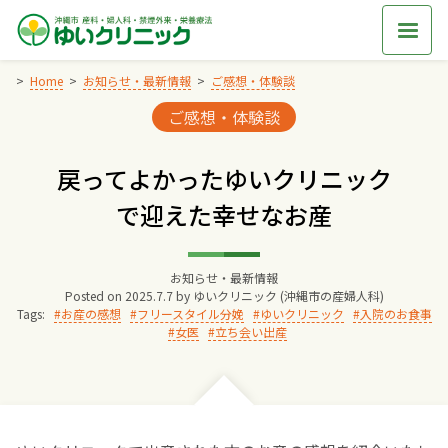
Skip
to
content
Home
お知らせ・最新情報
ご感想・体験談
Categories:
ご感想・体験談
Home
戻ってよかったゆいクリニック
交通アクセス
で迎えた幸せなお産
院長からのごあいさつ
お知らせ・最新情報
Posted on
2025.7.7
by
ゆいクリニック (沖縄市の産婦人科)
ゆいクリニックの経営理念
Tags:
お産の感想
フリースタイル分娩
ゆいクリニック
入院のお食事
女医
立ち会い出産
診療料金
妊婦健診