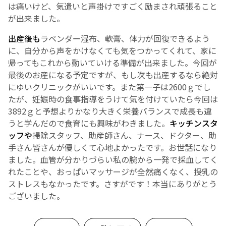
は痛いけど、気遣いと声掛けですごく励まされ頑張ること
が出来ました。
English Page
出産後も
ラベンダー湿布、軟膏、体力が回復できるよう
に、自分から声をかけなくても気をつかってくれて、家に
帰ってもこれから動いていける準備が出来ました。
今回が
最後のお産になる予定ですが、もし次も出産するなら絶対
にゆいクリニックがいいです。
また第一子は2600ｇでし
たが、妊娠時の食事指導をうけて気を付けていたら今回は
3892ｇと予想よりかなり大きく栄養バランスで成長も違
うと学んだので食育にも興味がわきました。
キッチンスタ
ッフや
掃除スタッフ、助産師さん、ナース、ドクター、助
手さん皆さんが優しくて心地よかったです。お世話になり
ました。
血管が分かりづらい私の腕から一発で採血してく
れたことや、おっぱいマッサージが全然痛くなく、授乳の
ストレスもなかったです。さすがです！
本当にありがとう
ございました。