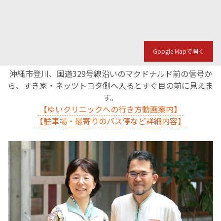
Google Mapで開く
沖縄市登川、国道329号線沿いのマクドナルド前の信号か
ら、すき家・ネッツトヨタ側へ入るとすぐ目の前に見えま
す。
【ゆいクリニックへの行き方動画案内】
【駐車場・最寄りのバス停など詳細内容】