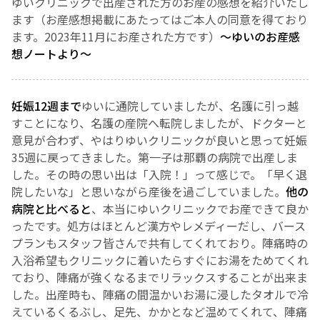
ゆいクリニックで出産された方のお産の感想を紹介いたし
ます（お産感想掲載にあたってはご本人の同意を得ており
お産について
ます。2023年11月にお産された方です）
～ゆいのお産感
想ノートより～
親と子の結びつき支援
妊娠12週まで
ゆいに通院していましたが、名護に引っ越
母乳育児
すことになり、名護の産院へ転院しましたが、ドクターと
意見が合わず、やはりゆいクリニックが良いと思って妊娠
予防接種
35週に戻ってきました。
第一子は那覇の病院で出産しま
した。その時の思い出は「入院！」って感じで。「早く退
その他の診療内容
院したいな」と思いながら産後を過ごしていました。
他の
病院と比べると
、本当にゆいクリニックでお産できて良か
ったです。
処方はほとんど漢方やレメディーだし、バース
‘さんルーム’ でさまざまな講座・クラス
プランもスタッフ皆さんで共有してくれており。陣痛時の
入浴希望もクリニックに着いたらすぐにお湯をためてくれ
遠方にお住まいで当院での出産を希望される方へ
ており、陣痛が強くなるまでリラックスすることが出来ま
した。
出産時も、陣痛の間温かいお湯に浸したタオルで冷
えているくるぶし、足先、かかとなど温めてくれて、陣痛
医師プロフィール