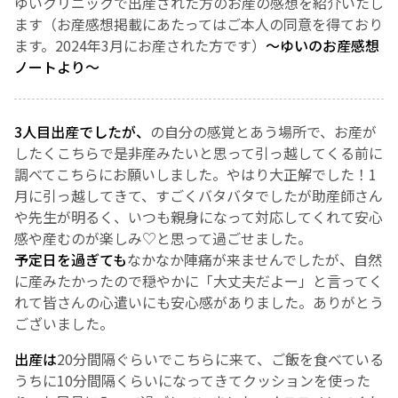
ゆいクリニックで出産された方のお産の感想を紹介いたし
ます（お産感想掲載にあたってはご本人の同意を得ており
お産について
ます。2024年3月にお産された方です）
～ゆいのお産感想
ノートより～
親と子の結びつき支援
3人目出産でしたが、
の自分の感覚とあう場所で、お産が
母乳育児
したくこちらで是非産みたいと思って引っ越してくる前に
調べてこちらにお願いしました。
やはり大正解でした！
1
予防接種
月に引っ越してきて、すごくバタバタでしたが助産師さん
や先生が明るく、いつも親身になって対応してくれて安心
その他の診療内容
感や産むのが楽しみ♡と思って過ごせました。
予定日を過ぎても
なかなか陣痛が来ませんでしたが、自然
に産みたかったので穏やかに「大丈夫だよー」と言ってく
‘さんルーム’ でさまざまな講座・クラス
れて皆さんの心遣いにも安心感がありました。
ありがとう
ございました。
遠方にお住まいで当院での出産を希望される方へ
出産は
20分間隔ぐらいでこちらに来て、ご飯を食べている
うちに10分間隔くらいになってきてクッションを使った
医師プロフィール