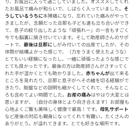
り、お風呂に入って過ごしていました。
オススメしてくれ
たお風呂で痛みが和らいで、しばらく入っていました。
そ
English Page
うしているうちに
本陣痛になり、忘れていた痛みがやって
きましたが、念願だった旦那も子ども達も立ち合いができ
て、息子の絞り出したような「頑張れー」の一言もすごく
今でも脳裏に焼き付いています。そして助産師さんのサポ
ートで、
最後は旦那に
しがみ付いての出産でしたが、その
体勢が結構よかった感じで、（力をうまく使えたような）
とてもいい経験になったし、一緒に頑張ったような感じで
とても良かったです。
最後の方は助産師さんがさすってく
れた手が温かくとても助かりました。
赤ちゃんが
出て来る
ところを見れたり、旦那と息子がへその緒を切る経験がで
きたり、胎盤などの説明も細かくしてくれて、そんなとこ
ろも含めてよい時間でした。
お産の痛み
はやはり大変とは
思いますが、（自分の身体とより向き合えます）
お部屋も
心地よくご飯も美味しく健康で最高！です。
母乳サポート
など産後の対応も親身になってくれて有難い。たくさんの
ありがとう。が溢れてきます。とても好きな場所です。