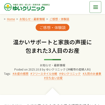
Skip
to
content
Home
お知らせ・最新情報
ご感想・体験談
Categories:
ご感想・体験談
Home
温かいサポートと家族の声援に
交通アクセス
包まれた3人目のお産
院長からのごあいさつ
お知らせ・最新情報
Posted on
2025.10.8
by
ゆいクリニック (沖縄市の産婦人科)
ゆいクリニックの経営理念
Tags:
お産の感想
フリースタイル分娩
ゆいクリニック
入院のお食事
立ち会い出産
診療料金
妊婦健診