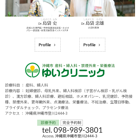
Profile
Profile
診療科目 ： 産科、婦人科
診療内容 ： 妊婦健診、母乳外来、婦人科検診（子宮がん検診・乳がん検
診）、漢方診療、婦人科診療、避妊相談、ホメオパシー、乳児健診、予防接
種、禁煙外来、更年期外来、点滴療法、栄養療法、不妊治療、生理日移動、
ブライダルチェック、プラセンタ療法
アクセス ： 沖縄県沖縄市登川2444-3