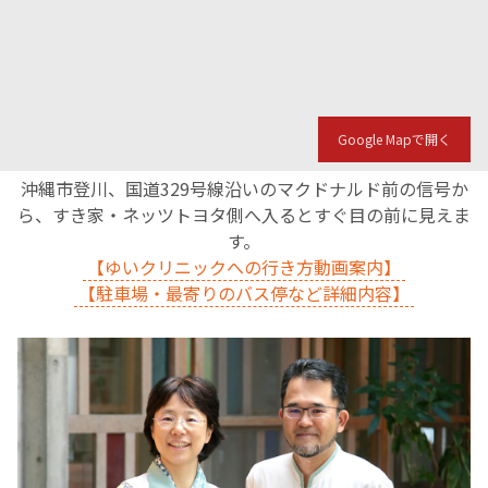
Google Mapで開く
沖縄市登川、国道329号線沿いのマクドナルド前の信号か
ら、すき家・ネッツトヨタ側へ入るとすぐ目の前に見えま
す。
【ゆいクリニックへの行き方動画案内】
【駐車場・最寄りのバス停など詳細内容】