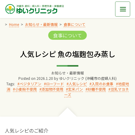
Skip
to
content
Home
お知らせ・最新情報
食事について
Categories:
食事について
Home
人気レシピ 魚の塩麴包み蒸し
交通アクセス
お知らせ・最新情報
院長からのごあいさつ
Posted on
2026.1.20
by
ゆいクリニック (沖縄市の産婦人科)
Tags:
ベジタリアン
ローフード
人気レシピ
入院のお食事
地産地
消
小麦粉不使用
添加物不使用
玄米パン
砂糖不使用
豆乳マヨネ
ゆいクリニックの経営理念
ーズ
診療料金
妊婦健診
人気レシピのご紹介