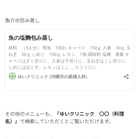
お産について
魚介の包み蒸し
親と子の結びつき支援
母乳育児
予防接種
その他の診療内容
‘さんルーム’ でさまざまな講座・クラス
その他のメニューも、
『ゆいクリニック 〇〇（料理
遠方にお住まいで当院での出産を希望される方へ
名）』
で検索していただくとご覧いただけます。
医師プロフィール