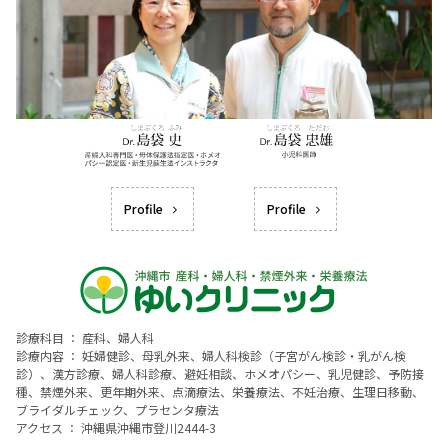
Profile
Profile
診療科目 ： 産科、婦人科
診療内容 ： 妊婦健診、母乳外来、婦人科検診（子宮がん検診・乳がん検
診）、漢方診療、婦人科診療、避妊相談、ホメオパシー、乳児健診、予防接
種、禁煙外来、更年期外来、点滴療法、栄養療法、不妊治療、生理日移動、
ブライダルチェック、プラセンタ療法
アクセス ： 沖縄県沖縄市登川2444-3