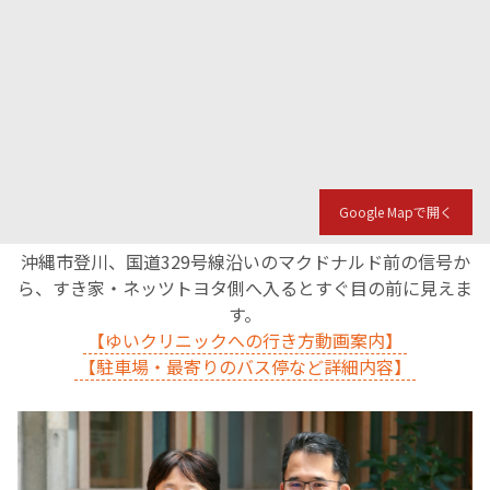
Google Mapで開く
沖縄市登川、国道329号線沿いのマクドナルド前の信号か
ら、すき家・ネッツトヨタ側へ入るとすぐ目の前に見えま
す。
【ゆいクリニックへの行き方動画案内】
【駐車場・最寄りのバス停など詳細内容】