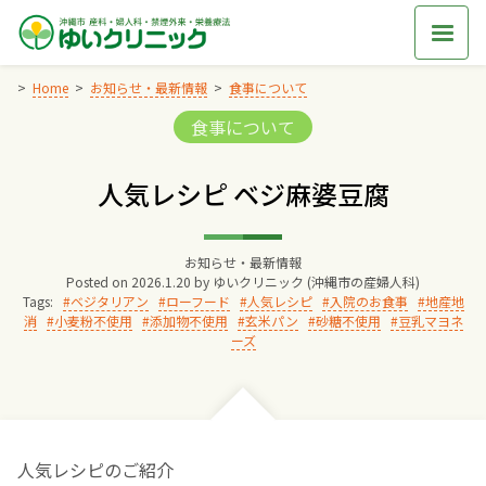
Skip
to
content
Home
お知らせ・最新情報
食事について
Categories:
食事について
Home
人気レシピ ベジ麻婆豆腐
交通アクセス
お知らせ・最新情報
院長からのごあいさつ
Posted on
2026.1.20
by
ゆいクリニック (沖縄市の産婦人科)
Tags:
ベジタリアン
ローフード
人気レシピ
入院のお食事
地産地
消
小麦粉不使用
添加物不使用
玄米パン
砂糖不使用
豆乳マヨネ
ゆいクリニックの経営理念
ーズ
診療料金
妊婦健診
人気レシピのご紹介