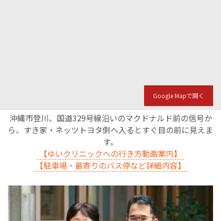
Google Mapで開く
沖縄市登川、国道329号線沿いのマクドナルド前の信号か
ら、すき家・ネッツトヨタ側へ入るとすぐ目の前に見えま
す。
【ゆいクリニックへの行き方動画案内】
【駐車場・最寄りのバス停など詳細内容】