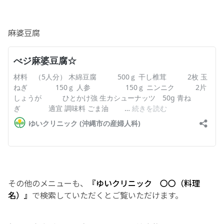
お産について
麻婆豆腐
親と子の結びつき支援
母乳育児
予防接種
その他の診療内容
‘さんルーム’ でさまざまな講座・クラス
その他のメニューも、
『ゆいクリニック 〇〇（料理
遠方にお住まいで当院での出産を希望される方へ
名）』
で検索していただくとご覧いただけます。
医師プロフィール