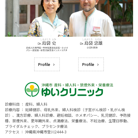
Profile
Profile
診療科目 ： 産科、婦人科
診療内容 ： 妊婦健診、母乳外来、婦人科検診（子宮がん検診・乳がん検
診）、漢方診療、婦人科診療、避妊相談、ホメオパシー、乳児健診、予防接
種、禁煙外来、更年期外来、点滴療法、栄養療法、不妊治療、生理日移動、
ブライダルチェック、プラセンタ療法
アクセス ： 沖縄県沖縄市登川2444-3