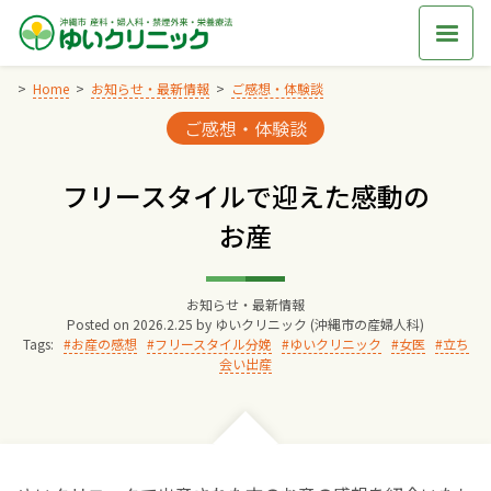
Skip
to
content
Home
お知らせ・最新情報
ご感想・体験談
Categories:
ご感想・体験談
Home
フリースタイルで迎えた感動の
交通アクセス
お産
院長からのごあいさつ
お知らせ・最新情報
Posted on
2026.2.25
by
ゆいクリニック (沖縄市の産婦人科)
ゆいクリニックの経営理念
Tags:
お産の感想
フリースタイル分娩
ゆいクリニック
女医
立ち
会い出産
診療料金
妊婦健診