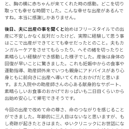
と、胸の横に赤ちゃんが来てくれた時の感動。どこを切り
取っても幸せな時間でした。こんな幸せな出産があるんで
English Page
すね。本当に感謝しかありません。
後日、夫に出産の事を聞くと
始めはフリースタイルでの出
産に不安しかなく反対だったけど、実際に経験して思う事
はここで出産ができてとても幸せだったとのこと。夫もカ
ンガルーケアをさせてもらったり、へその緒を切ったりと
素晴らしい経験ができ感動した様子でした。産後は身体の
回復が早いことに驚きました。これも妊娠中からの食事や
運動指導、助産師外来でいつも親身にアドバイスがあり心
身ともに前向きに出産へ導いてくれたおかげだと思いま
す。また入院中の助産師さんの心ある献身的なサポート、
素晴らしいお食事のおかげでおっぱいも二日目くらいから
出始め安心して帰宅できそうです。
今回の出産で改めて命の尊さ、命のつながりを感じること
ができました。
年齢的に三人目はないなと思いますが、も
し奇跡が起きたときはまた、ゆいクリニックにお世話にな