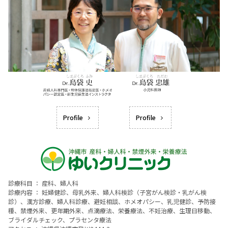
Profile
Profile
診療科目 ： 産科、婦人科
診療内容 ： 妊婦健診、母乳外来、婦人科検診（子宮がん検診・乳がん検
診）、漢方診療、婦人科診療、避妊相談、ホメオパシー、乳児健診、予防接
種、禁煙外来、更年期外来、点滴療法、栄養療法、不妊治療、生理日移動、
ブライダルチェック、プラセンタ療法