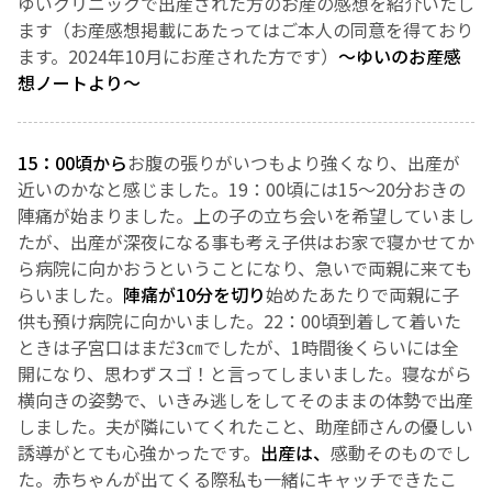
ゆいクリニックで出産された方のお産の感想を紹介いたし
ます（お産感想掲載にあたってはご本人の同意を得ており
お産について
ます。2024年10月にお産された方です）
～ゆいのお産感
想ノートより～
親と子の結びつき支援
15：00
頃から
お腹の張りがいつもより強くなり、出産が
母乳育児
近いのかなと感じました。
19
：
00
頃には
15
〜20分おきの
陣痛が始まりました。上の子の立ち会いを希望していまし
予防接種
たが、出産が深夜になる事も考え子供はお家で寝かせてか
ら病院に向かおうということになり、急いで両親に来ても
その他の診療内容
らいました。
陣痛が10
分を切り
始めたあたりで両親に子
供も預け病院に向かいました。
22
：
00
頃到着して着いた
ときは子宮口はまだ
3
㎝でしたが、
1
時間後くらいには全
‘さんルーム’ でさまざまな講座・クラス
開になり、思わずスゴ！と言ってしまいました。寝ながら
横向きの姿勢で、いきみ逃しをしてそのままの体勢で出産
遠方にお住まいで当院での出産を希望される方へ
しました。夫が隣にいてくれたこと、助産師さんの優しい
誘導がとても心強かったです。
出産は、
感動そのものでし
た。赤ちゃんが出てくる際私も一緒にキャッチできたこ
医師プロフィール