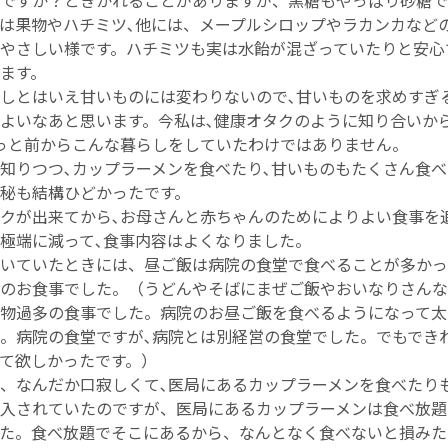
ですか？ときかれることがありますが、黒糖もやっぱり砂糖で
は果物やハチミツ､他には、メープルシロップやラカンカなど
やさしい様です。ハチミツも実は水飴が混ざっていたりと安心
ます。
しとはいえ甘いものには変わりないので､甘いものを求めすぎ
よいなあと思います。今私は､健康オタクのように知り合いか
っと前からこんな暮らしをしていたわけではありません。
知りつつ､カップラーメンを食べたり､甘いものもたくさん食
秘も結構ひどかったです。
クが出来てから､お母さんと赤ちゃんのためによりよい食事を
極端に減って､食事内容はよくなりました。
いていたときには、昼ご飯は病院の食堂で食べることが多かっ
のお食事でした。（うどんやそばにまぜご飯やおいなりさんな
物過多の食事でした。病院のお昼ご飯を食べるようになって太
。病院の食堂ですが､病院とは別経営の食堂でした。でもでき
て欲しかったです。）
、なんだか口寂しくて､医局にあるカップラーメンを食べたり
入されていたのですが、医局にあるカップラーメンは食べ放題
た。食べ放題でそこにあるから、なんとなく食べないと損みた