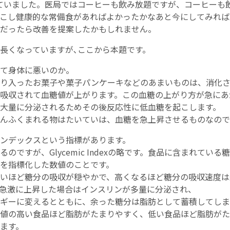
ていました。医局ではコーヒーも飲み放題ですが、コーヒーも
こし健康的な常備食があればよかったかなあと今にしてみれば
だったら改善を提案したかもしれません。
長くなっていますが､ここから本題です。
て身体に悪いのか。
ぷり入ったお菓子や菓子パンケーキなどのあまいものは、消化
吸収されて血糖値が上がります。この血糖の上がり方が急にあ
大量に分泌されるためその後反応性に低血糖を起こします。
んふくまれる物はたいていは、血糖を急上昇させるものなので
ンデックスという指標があります。
のですが、Glycemic Indexの略です。食品に含まれてい
を指標化した数値のことです。
低いほど糖分の吸収が穏やかで、高くなるほど糖分の吸収速度
急激に上昇した場合はインスリンが多量に分泌され、
ギーに変えるとともに、余った糖分は脂肪として蓄積してしま
I値の高い食品ほど脂肪がたまりやすく、低い食品ほど脂肪が
ます。