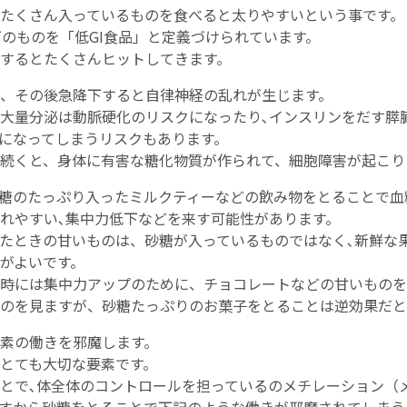
たくさん入っているものを食べると太りやすいという事です。
以下のものを「低GI食品」と定義づけられています。
するとたくさんヒットしてきます。
、その後急降下すると自律神経の乱れが生じます。
大量分泌は動脈硬化のリスクになったり､インスリンをだす膵
になってしまうリスクもあります。
続くと、身体に有害な糖化物質が作られて、細胞障害が起こり
糖のたっぷり入ったミルクティーなどの飲み物をとることで血
れやすい､集中力低下などを来す可能性があります。
たときの甘いものは、砂糖が入っているものではなく､新鮮な
がよいです。
時には集中力アップのために、チョコレートなどの甘いものを
のを見ますが、砂糖たっぷりのお菓子をとることは逆効果だと
素の働きを邪魔します。
とても大切な要素です。
とで､体全体のコントロールを担っているのメチレーション（