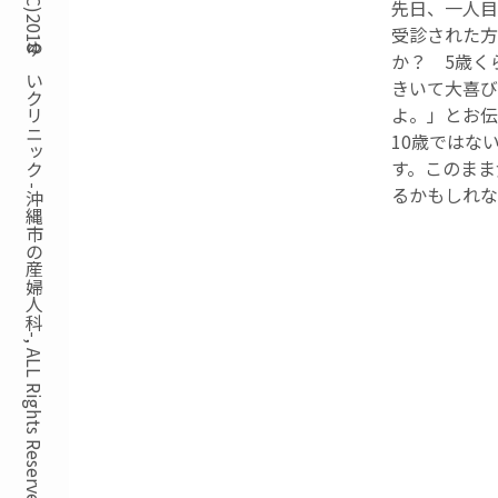
Copyright(C)2018ゆいクリニック -沖縄市の産婦人科-, ALL Rights Reserved.
先日、一人目
受診された方
か？ 5歳く
きいて大喜び
よ。」とお伝
10歳ではな
す。このまま
るかもしれな