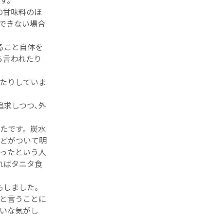
す。
の甘味料のほ
できない場合
ること自体を
ら言われたり
べたりしていま
追求しつつ､外
たです。炭水
どがついて明
ったという人
ればタニタ食
もしました。
と言うことに
いな気がし