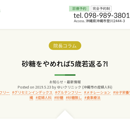
Home
Categories:
院長コラム
交通アクセス
砂糖をやめれば5歳若返る?!
院長からのごあいさつ
お知らせ・最新情報
Posted on
2019.5.23
by
ゆいクリニック (沖縄市の産婦人科)
ゆいクリニックの経営理念
フリー
グリセミンインデックス
グルテンフリー
メチレーション
分子栄養
縄
産婦人科
砂糖
砂糖無し
食事療法
診療料金
妊婦健診