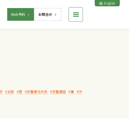
English
Web予約
お問合せ
学
女医
害
栄養療法外来
栄養講座
毒
沖