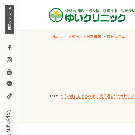
Skip
to
スタッフ募集
content
Home
お知らせ・最新情報
院長コラム
Facebook
Instagram
Youtube
Line
TikTok
Tags:
「砂糖」をやめれば10歳若返る!
カゼイン