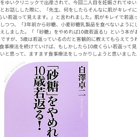
をゆいクリニックで出産されて、今回二人目を妊娠されてゆい
とお話しした際に、「先生、何をしたらそんなに肌がキレイに
お産について
らい若返って見えます。」と言われました。肌がキレイで若返
しつつ、「3年前から砂糖、小麦砂糖乳製品を食べないように
親と子の結びつき支援
えしました。「「砂糖」をやめれば10歳若返る!」という本が
いですが、5歳は若返っているのだと客観的に教えてもらえてう
食事療法を続けていけば、もしかしたら10歳くらい若返って
母乳育児
いと思って、ますます食事療法をしっかりしようと思いました
予防接種
その他の診療内容
‘さんルーム’ でさまざまな講座・クラス
遠方にお住まいで当院での出産を希望される方へ
医師プロフィール