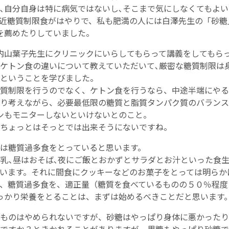
､自分自身は特に病気ではないし､そこまで気にしなくてもよ
近糖質制限食がはやりで、私も肥満の人には白澤先生の「砂糖
!を薦めたりしていました。
内山葉子先生にクリニックにいらしてもらって講義をしてもらっ
ケトン食の違いについて教えていただいて､厳密な糖質制限は
ということを学びました。
質制限を行うのでなく、ケトン食を行うなら、中途半端にやる
り考えながら、必要最低限の糖質と脂質タンパク質のバランス
ンもモニターしないといけないとのこと。
ちょっとはそっとでは出来そうにないですね。
は糖質過多食をとっていると思います。
乳､昼はおそば､夜にご飯とおかずとサラダとお汁といった食生
います。それに間食にクッキーなどのお菓子をとっては明らか
、糖質過多食を、適正量（糖質を食べているものの５０％程度
っかり栄養をとることは、まずは始めるべきことだと思います
ものはやめられないですが、砂糖はやっぱり身体に悪かったり