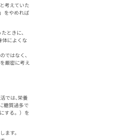
いと考えていた
」をやめれば
たときに､
身体によくな
のではなく､
を厳密に考え
活では､栄養
に糖質過多で
にする。）を
。
します。