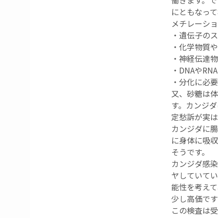
働きます。で
にともなって
メチレーショ
・遺伝子のス
・化学物質や
・神経伝達物
・DNAやR
・分化に必要
又、砂糖は体
す。カンジダ
定愁訴が実は
カンジダに腸
に身体に吸収
そうです。
カンジダ感染
ヤしていてい
能性を考えて
少し高価です
この検査は受