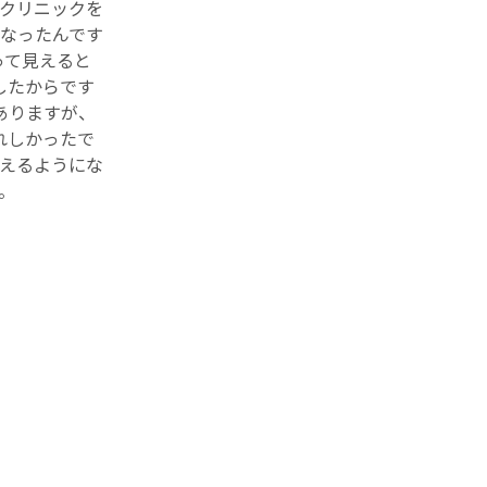
クリニックを
なったんです
って見えると
したからです
ありますが、
れしかったで
見えるようにな
。