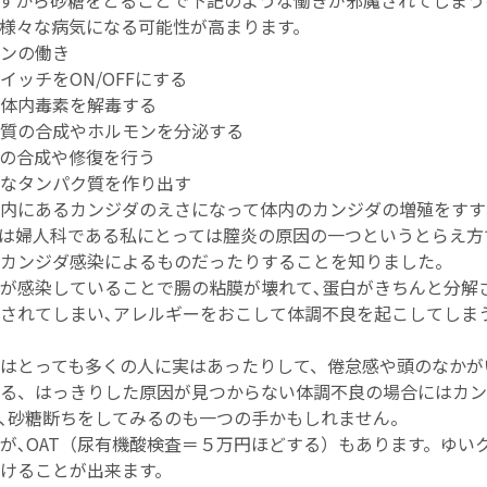
すから砂糖をとることで下記のような働きが邪魔されてしまう
様々な病気になる可能性が高まります。
ンの働き
イッチをON/OFFにする
体内毒素を解毒する
質の合成やホルモンを分泌する
NAの合成や修復を行う
なタンパク質を作り出す
内にあるカンジダのえさになって体内のカンジダの増殖をすす
は婦人科である私にとっては膣炎の原因の一つというとらえ方
カンジダ感染によるものだったりすることを知りました。
が感染していることで腸の粘膜が壊れて､蛋白がきちんと分解
されてしまい､アレルギーをおこして体調不良を起こしてしま
はとっても多くの人に実はあったりして、倦怠感や頭のなかが
る、はっきりした原因が見つからない体調不良の場合にはカン
､砂糖断ちをしてみるのも一つの手かもしれません。
が､OAT（尿有機酸検査＝５万円ほどする）もあります。ゆい
けることが出来ます。