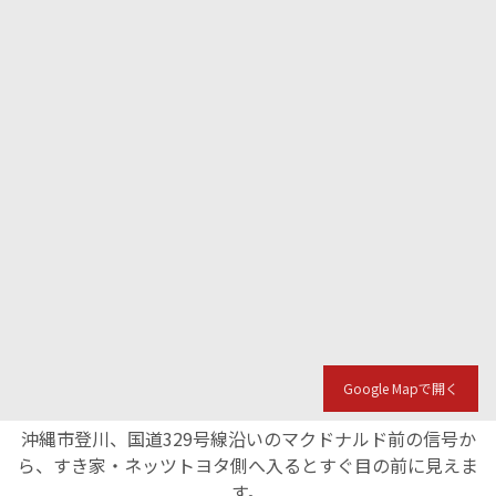
Google Mapで開く
沖縄市登川、国道329号線沿いのマクドナルド前の信号か
ら、すき家・ネッツトヨタ側へ入るとすぐ目の前に見えま
す。