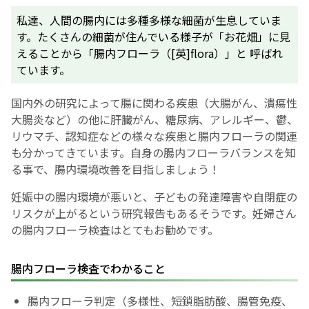
私達、人間の腸内には多種多様な細菌が生息していま
お産について
す。たくさんの細菌が住んでいる様子が「お花畑」に見
えることから「腸内フローラ（[英]flora）」と 呼ばれ
親と子の結びつき支援
ています。
国内外の研究によって腸に関わる疾患（大腸がん、潰瘍性
母乳育児
大腸炎など）の他に肝臓がん、糖尿病、アレルギー、鬱、
リウマチ、認知症などの様々な疾患と腸内フローラの関連
予防接種
も分かってきています。自身の腸内フローラバランスを知
る事で、腸内環境改善を目指しましょう！
その他の診療内容
妊娠中の腸内環境が悪いと、子どもの発達障害や自閉症の
リスクが上がるという研究報告もあるそうです。妊婦さん
‘さんルーム’ でさまざまな講座・クラス
の腸内フローラ検査はとてもお勧めです。
遠方にお住まいで当院での出産を希望される方へ
腸内フローラ検査でわかること
腸内フローラ判定（多様性、短鎖脂肪酸、腸管免疫、
医師プロフィール