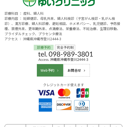
診療科目 ： 産科、婦人科
診療内容 ： 妊婦健診、母乳外来、婦人科検診（子宮がん検診・乳がん検
診）、漢方診療、婦人科診療、避妊相談、ホメオパシー、乳児健診、予防接
種、禁煙外来、更年期外来、点滴療法、栄養療法、不妊治療、生理日移動、
ブライダルチェック、プラセンタ療法
アクセス ： 沖縄県沖縄市登川2444-3
Web予約
お問合せ
クレジットカード使えます