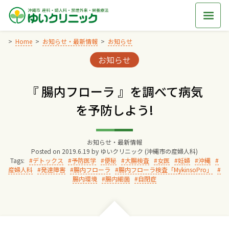
Skip
to
content
Home
お知らせ・最新情報
お知らせ
Categories:
お知らせ
Home
『 腸内フローラ 』を調べて病気
交通アクセス
を予防しよう!
院長からのごあいさつ
お知らせ・最新情報
Posted on
2019.6.19
by
ゆいクリニック (沖縄市の産婦人科)
ゆいクリニックの経営理念
Tags:
デトックス
予防医学
便秘
大腸検査
女医
妊婦
沖縄
産婦人科
発達障害
腸内フローラ
腸内フローラ検査「MykinsoPro」
腸内環境
腸内細菌
自閉症
診療料金
妊婦健診