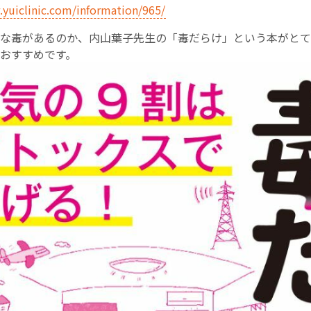
.yuiclinic.com/information/965/
English Page
な毒があるのか、内山葉子先生の「毒だらけ」という本がとて
おすすめです。