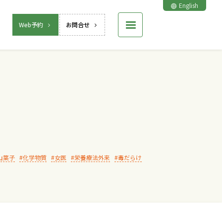
English
Web予約
お問合せ
山葉子
化学物質
女医
栄養療法外来
毒だらけ