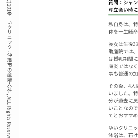
Copyright(C)2018ゆいクリニック -沖縄市の産婦人科-, ALL Rights Reserved.
質問：シャン
産立会い時に
私自身は、特
体を一生懸命
長女は生後3
助産院では、
は授乳期間に
膚炎ではなく
事も普通の加
その後、4人
いました。特
分が過去に戻
いことなので
てとおすすめ
ゆいクリニッ
沐浴は、石け