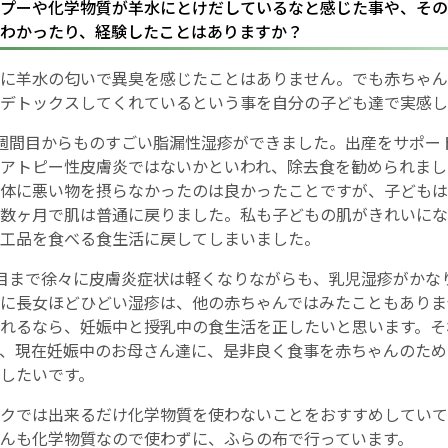
プーや化学物質が羊水にとけだしているなと感じた事や、その
わかったり、経験したことはありますか？
お産について
に羊水の匂いで異臭を感じたことはありません。でも赤ちゃん
親と子の結びつき支援
デトックスしてくれているという事を自分の子ども達で実感し
週間目からものすごい脂漏性湿疹ができました。出産をサポー
母乳育児
アトピー性皮膚炎ではないかといわれ、除去食を勧められまし
体に悪い物を摂らなかったのは良かったことですが、子どもは
予防接種
数ヶ月で肌は普通に戻りました。私も子どもの肌がきれいにな
工品を食べる食生活に戻してしまいました。
その他の診療内容
目まで徐々に皮膚炎症状は軽くなりながらも、乳児湿疹がかな
に長女ほどひどい湿疹は、他の赤ちゃんではみたこともありま
‘さんルーム’ でさまざまな講座・クラス
れるなら、妊娠中と授乳中の食生活を正したいと思います。そ
、現在妊娠中のお母さん達に、是非良く食事を赤ちゃんのため
したいです。
遠方にお住まいで当院での出産を希望される方へ
クでは出来るだけ化学物質を使わないことをおすすめしていて
医師プロフィール
んも化学物質なので使わずに、ふらの布で行っています。