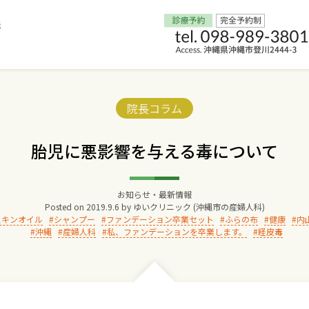
Home
Categories:
院長コラム
交通アクセス
胎児に悪影響を与える毒について
院長からのごあいさつ
お知らせ・最新情報
Posted on
2019.9.6
by
ゆいクリニック (沖縄市の産婦人科)
ゆいクリニックの経営理念
スキンオイル
シャンプー
ファンデーション卒業セット
ふらの布
健康
内
沖縄
産婦人科
私、ファンデーションを卒業します。
経皮毒
診療料金
妊婦健診