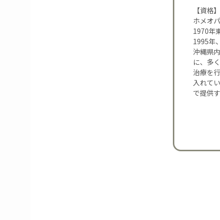
【資格
ホメオ
1970
1995
沖縄県内
に、多
治療を
入れて
で提供