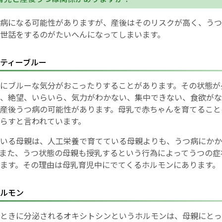
お産について
病になる可能性がありますが、産後はそのリスクが高く、うつ
世話をするのがたいへんになってしまいます。
親と子の結びつき支援
ティーブルー
母乳育児
にブルーな気分がおこったりすることがあります。その状態が
、絶望、いらいら、気力がわかない、集中できない、食欲がな
予防接種
産後うつ病の可能性があります。母乳で赤ちゃんを育てること
らすと言われています。
その他の診療内容
いる母親は、人工栄養で育てている母親よりも、うつ病にかか
また、うつ状態の母親も授乳するという行為によってうつの症
‘さんルーム’ でさまざまな講座・クラス
ます。その理由は母乳育児中にでてくるホルモンにあります。
遠方にお住まいで当院での出産を希望される方へ
ルモン
ときに分泌されるオキシトシンというホルモンは、母親にとっ
医師プロフィール