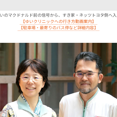
沿いのマクドナルド前の信号から、すき家・ネッツトヨタ側へ
【ゆいクリニックへの行き方動画案内】
【駐車場・最寄りのバス停など詳細内容】