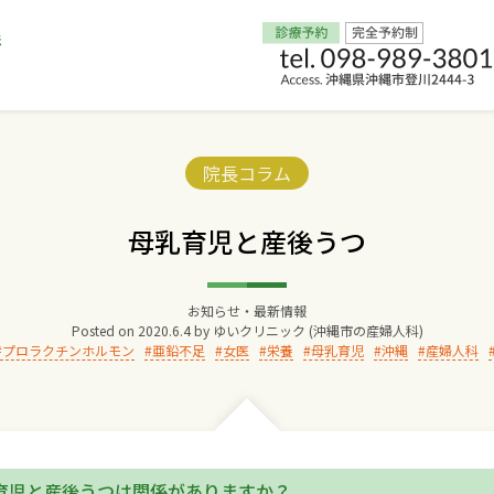
Home
Categories:
院長コラム
交通アクセス
母乳育児と産後うつ
院長からのごあいさつ
お知らせ・最新情報
Posted on
2020.6.4
by
ゆいクリニック (沖縄市の産婦人科)
ゆいクリニックの経営理念
プロラクチンホルモン
亜鉛不足
女医
栄養
母乳育児
沖縄
産婦人科
診療料金
妊婦健診
育児と産後うつは関係がありますか？