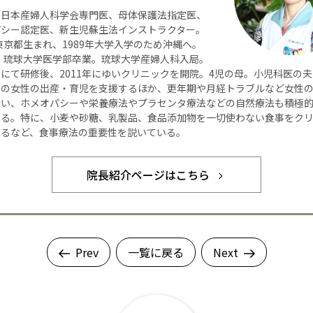
】日本産婦人科学会専門医、母体保護法指定医、
パシー認定医、新生児蘇生法インストラクター。
年東京都生まれ、1989年大学入学のため沖縄へ。
年、琉球大学医学部卒業。琉球大学産婦人科入局。
にて研修後、2011年にゆいクリニックを開院。4児の母。小児科医の
くの女性の出産・育児を支援するほか、更年期や月経トラブルなど女性
行い、ホメオパシーや栄養療法やプラセンタ療法などの自然療法も積極
いる。特に、小麦や砂糖、乳製品、食品添加物を一切使わない食事をク
するなど、食事療法の重要性を説いている。
院長紹介ページはこちら
Prev
一覧に戻る
Next