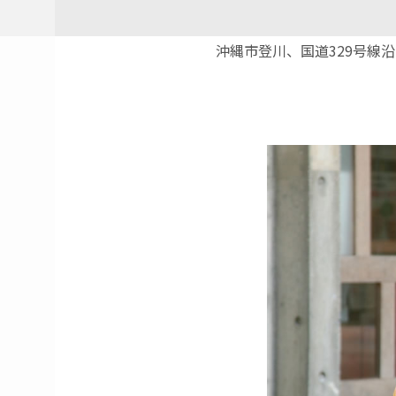
沖縄市登川、国道329号線