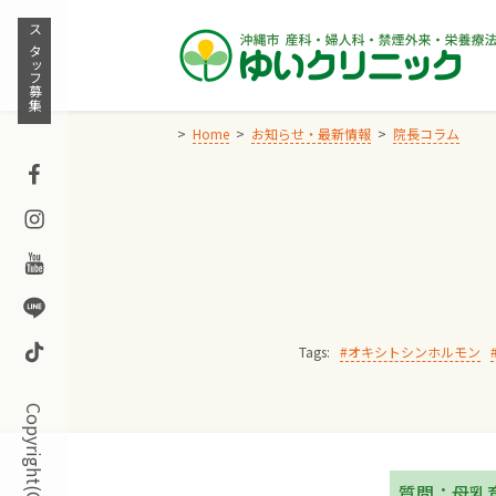
Skip
to
スタッフ募集
content
Home
お知らせ・最新情報
院長コラム
Facebook
Instagram
Youtube
Line
TikTok
Tags:
オキシトシンホルモン
質問：母乳