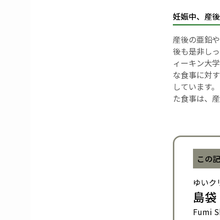
妊娠中、産後
産後の亜鉛や
後も是非しっ
ィーキン大学の
な食事に対す
しています。
た食事は、産
この
ゆいク
島袋
Fumi S