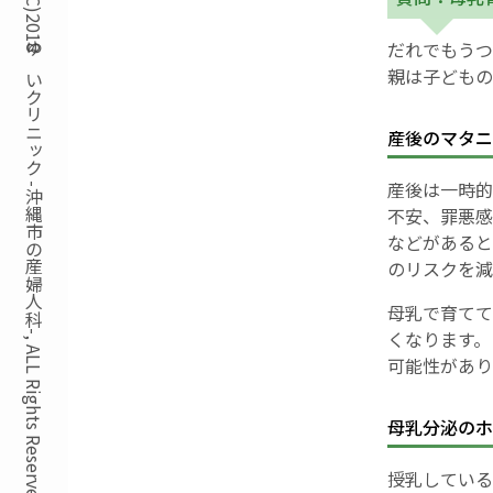
Copyright(C)2018ゆいクリニック -沖縄市の産婦人科-, ALL Rights Reserved.
だれでもうつ
親は子どもの
産後のマタニ
産後は一時的
不安、罪悪感
などがあると
のリスクを減
母乳で育てて
くなります。
可能性があり
母乳分泌のホ
授乳している