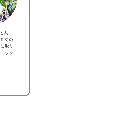
夫と共
のための
的に取り
リニック