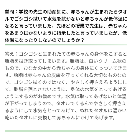
お産について
質問：学校の先生の助産師に、赤ちゃんが生まれたらタオ
ルでゴシゴシ拭いて水気を拭かないと赤ちゃんが低体温に
なると言っていました。先ほどの授業で先生は、赤ちゃん
親と子の結びつき支援
をあまり拭かないように指示したと言っていましたが、低
体温になったりしないのでしょうか？
母乳育児
答え：ゴシゴシと生まれたての赤ちゃんの身体をこすると
胎脂を拭き取ってしまいます。胎脂は、白いクリーム状の
予防接種
もので、おなかの中から赤ちゃんの身体にくっついてきま
す。胎脂は赤ちゃんの皮膚を守ってくれる大切なものなの
その他の診療内容
で、ゴシゴシ拭くのではなく、やさしく押さえるようにし
て、胎脂を落とさないように、身体の水気をとってあげる
‘さんルーム’ でさまざまな講座・クラス
ようにするのがお勧めです。水気は取ってあげないと体温
が下がってしまうので、タオルでくるんでやさしく押さえ
るようにして水気をとってあげて、ぬれたタオルは温かい
遠方にお住まいで当院での出産を希望される方へ
乾いたタオルに交換して赤ちゃんにかけてあげます。
医師プロフィール