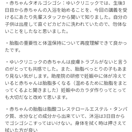
・赤ちゃんタオルゴシゴシ：ゆいクリニックでは、生後3
日目から赤ちゃんの入浴を始めることを、今回の講義を受
けるにあたり先輩スタッフから聞いて知りました。自分の
子供は出産して直ぐピカピカに洗われていたので、勿体な
いことをしたなと思いました。
・胎脂の重要性と体温保持について再度理解できて良かっ
たです。
・ゆいクリニックの赤ちゃんは皮膚トラブルがないと言う
のがとっても共感でした。また、胎脂べっとりの子もあま
り見ない気がします。助産院の研修で妊娠中に体が冷えて
いると赤ちゃんは胎脂多くなる（温めるために胎脂をまと
ってくるよと聞きました）妊娠中のカラダ作りってとって
も大切だなと改めて思います。
・赤ちゃんの胎脂は脂酸コレステロールエステル・タンパ
ク質、水分などの成分から出来ていて、沐浴は3日目から
でゴシゴシこすってはいけない。身体を拭く時は押さえて
拭いた方が良い