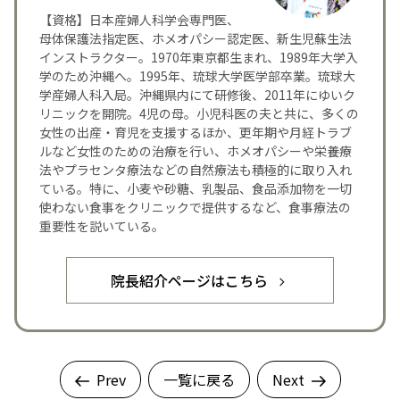
【資格】日本産婦人科学会専門医、
母体保護法指定医、ホメオパシー認定医、新生児蘇生法
インストラクター。1970年東京都生まれ、1989年大学入
学のため沖縄へ。1995年、琉球大学医学部卒業。琉球大
学産婦人科入局。沖縄県内にて研修後、2011年にゆいク
リニックを開院。4児の母。小児科医の夫と共に、多くの
女性の出産・育児を支援するほか、更年期や月経トラブ
ルなど女性のための治療を行い、ホメオパシーや栄養療
法やプラセンタ療法などの自然療法も積極的に取り入れ
ている。特に、小麦や砂糖、乳製品、食品添加物を一切
使わない食事をクリニックで提供するなど、食事療法の
重要性を説いている。
院長紹介ページはこちら
Prev
一覧に戻る
Next