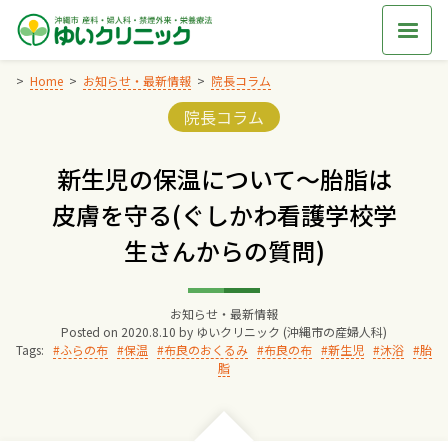
Skip
to
content
Home
お知らせ・最新情報
院長コラム
Categories:
院長コラム
Home
新生児の保温について～胎脂は
交通アクセス
皮膚を守る(ぐしかわ看護学校学
生さんからの質問)
院長からのごあいさつ
ゆいクリニックの経営理念
お知らせ・最新情報
Posted on
2020.8.10
by
ゆいクリニック (沖縄市の産婦人科)
Tags:
ふらの布
保温
布良のおくるみ
布良の布
新生児
沐浴
胎
脂
診療料金
妊婦健診