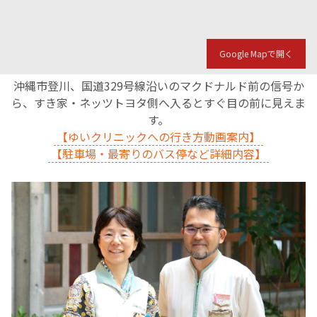
Google Mapで開く
沖縄市登川、国道329号線沿いのマクドナルド前の信号か
ら、すき家・ネッツトヨタ側へ入るとすぐ目の前に見えま
す。
【ゆいクリニックへの行き方動画案内】
【駐車場・最寄りのバス停など詳細内容】