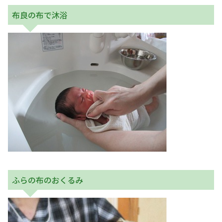
布良の布で沐浴
ふらの布のおくるみ