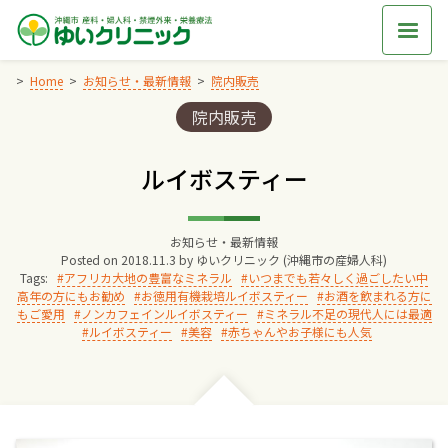
Skip
to
content
Home
お知らせ・最新情報
院内販売
Categories:
院内販売
Home
ルイボスティー
交通アクセス
お知らせ・最新情報
院長からのごあいさつ
Posted on
2018.11.3
by
ゆいクリニック (沖縄市の産婦人科)
Tags:
アフリカ大地の豊富なミネラル
いつまでも若々しく過ごしたい中
高年の方にもお勧め
お徳用有機栽培ルイボスティー
お酒を飲まれる方に
ゆいクリニックの経営理念
もご愛用
ノンカフェインルイボスティー
ミネラル不足の現代人には最適
ルイボスティー
美容
赤ちゃんやお子様にも人気
診療料金
妊婦健診