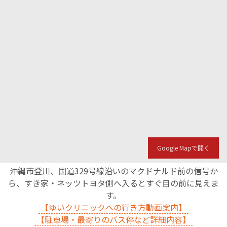
Google Mapで開く
沖縄市登川、国道329号線沿いのマクドナルド前の信号か
ら、すき家・ネッツトヨタ側へ入るとすぐ目の前に見えま
す。
【ゆいクリニックへの行き方動画案内】
【駐車場・最寄りのバス停など詳細内容】