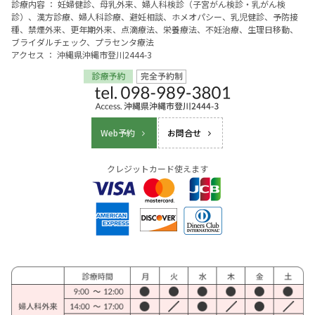
診療内容 ： 妊婦健診、母乳外来、婦人科検診（子宮がん検診・乳がん検
診）、漢方診療、婦人科診療、避妊相談、ホメオパシー、乳児健診、予防接
種、禁煙外来、更年期外来、点滴療法、栄養療法、不妊治療、生理日移動、
ブライダルチェック、プラセンタ療法
アクセス ： 沖縄県沖縄市登川2444-3
Web予約
お問合せ
クレジットカード使えます