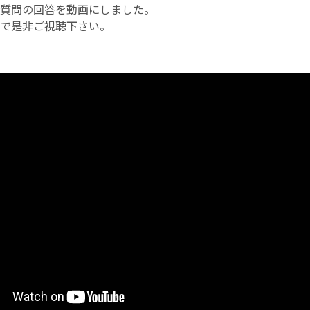
質問の回答を動画にしました。
で是非ご視聴下さい。
お産について
親と子の結びつき支援
母乳育児
予防接種
その他の診療内容
‘さんルーム’ でさまざまな講座・クラス
遠方にお住まいで当院での出産を希望される方へ
医師プロフィール