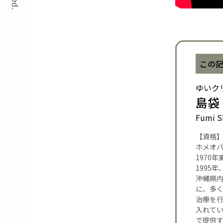
この
ゆいク
島袋
Fumi S
【資格
ホメオ
1970
1995
沖縄県内
に、多
治療を
入れて
で提供