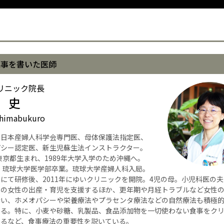
English Page
記事を書いた医師
リニック院長
 史
himabukuro
】日本産婦人科学会専門医、母体保護法指定医、
パシー認定医、新生児蘇生法インストラクター。
年東京都生まれ、1989年大学入学のため沖縄へ。
年、琉球大学医学部卒業。琉球大学産婦人科入局。
にて研修後、2011年にゆいクリニックを開院。4児の母。小児科医の
くの女性の出産・育児を支援するほか、更年期や月経トラブルなど女性
行い、ホメオパシーや栄養療法やプラセンタ療法などの自然療法も積極
いる。特に、小麦や砂糖、乳製品、食品添加物を一切使わない食事をク
するなど、食事療法の重要性を説いている。