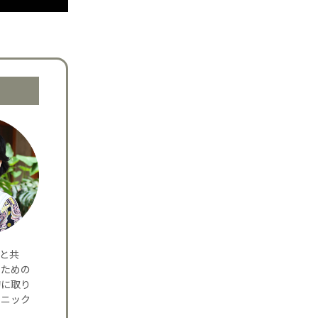
夫と共
のための
的に取り
リニック