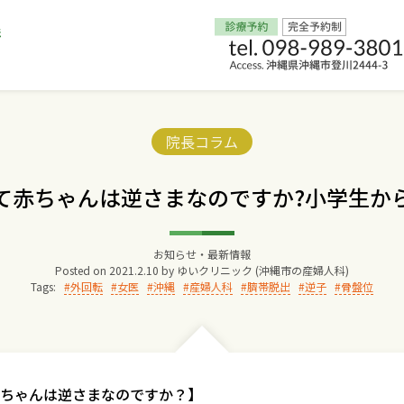
Home
Categories:
院長コラム
交通アクセス
て赤ちゃんは逆さまなのですか?小学生か
院長からのごあいさつ
お知らせ・最新情報
Posted on
2021.2.10
by
ゆいクリニック (沖縄市の産婦人科)
ゆいクリニックの経営理念
Tags:
外回転
女医
沖縄
産婦人科
臍帯脱出
逆子
骨盤位
診療料金
妊婦健診
ちゃんは逆さまなのですか？】