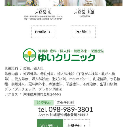
Profile
Profile
診療科目 ： 産科、婦人科
診療内容 ： 妊婦健診、母乳外来、婦人科検診（子宮がん検診・乳がん検
診）、漢方診療、婦人科診療、避妊相談、ホメオパシー、乳児健診、予防接
種、禁煙外来、更年期外来、点滴療法、栄養療法、不妊治療、生理日移動、
ブライダルチェック、プラセンタ療法
アクセス ： 沖縄県沖縄市登川2444-3
Web予約
お問合せ