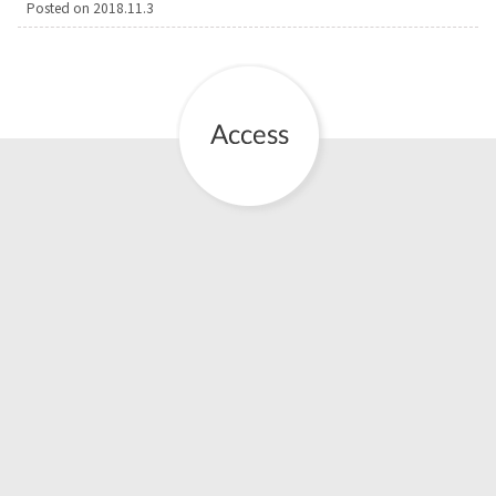
Posted on
2018.11.3
お産について
親と子の結びつき支援
母乳育児
予防接種
その他の診療内容
‘さんルーム’ でさまざまな講座・クラス
遠方にお住まいで当院での出産を希望される方へ
医師プロフィール