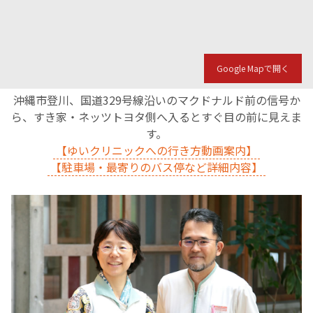
English Page
Google Mapで開く
沖縄市登川、国道329号線沿いのマクドナルド前の信号か
ら、すき家・ネッツトヨタ側へ入るとすぐ目の前に見えま
す。
【ゆいクリニックへの行き方動画案内】
【駐車場・最寄りのバス停など詳細内容】