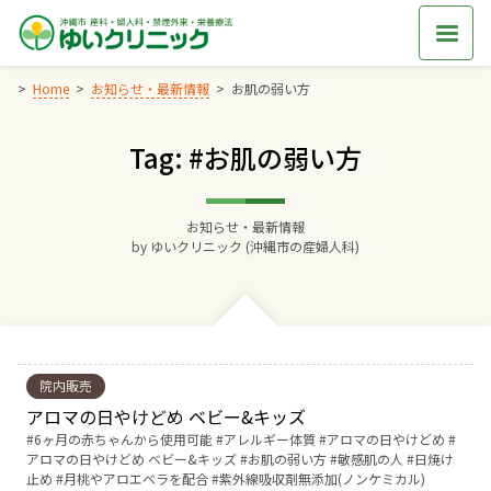
Skip
to
content
Home
お知らせ・最新情報
お肌の弱い方
Tag: #お肌の弱い方
Home
交通アクセス
お知らせ・最新情報
by
ゆいクリニック (沖縄市の産婦人科)
院長からのごあいさつ
ゆいクリニックの経営理念
院内販売
診療料金
アロマの日やけどめ ベビー&キッズ
Tags:
6ヶ月の赤ちゃんから使用可能
アレルギー体質
アロマの日やけどめ
アロマの日やけどめ ベビー&キッズ
お肌の弱い方
敏感肌の人
日焼け
妊婦健診
止め
月桃やアロエベラを配合
紫外線吸収剤無添加(ノンケミカル)