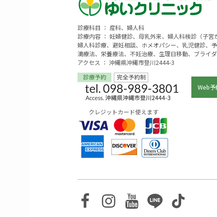
診療科目 ： 産科、婦人科
診療内容 ： 妊婦健診、母乳外来、婦人科検診（子
婦人科診療、避妊相談、ホメオパシー、乳児健診、予
滴療法、栄養療法、不妊治療、生理日移動、ブライダ
アクセス ： 沖縄県沖縄市登川2444-3
Web予
クレジットカード使えます
Facebook
Instagram
Youtube
Line
TikTo