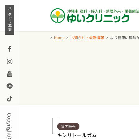
Skip
to
スタッフ募集
content
Home
お知らせ・最新情報
より健康に興味
Facebook
Instagram
Youtube
Line
TikTok
院内販売
キシリトールガム