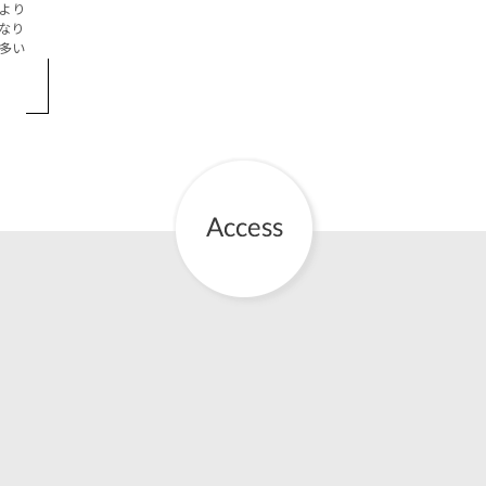
より
なり
お産について
多い
親と子の結びつき支援
母乳育児
予防接種
その他の診療内容
‘さんルーム’ でさまざまな講座・クラス
遠方にお住まいで当院での出産を希望される方へ
医師プロフィール