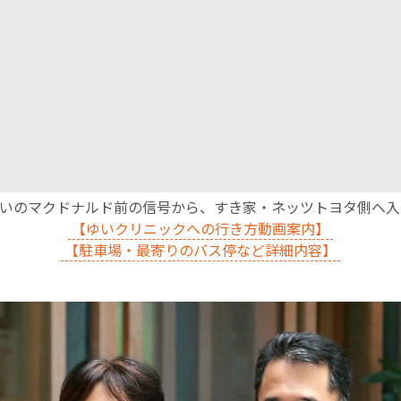
English Page
沿いのマクドナルド前の信号から、すき家・ネッツトヨタ側へ
【ゆいクリニックへの行き方動画案内】
【駐車場・最寄りのバス停など詳細内容】