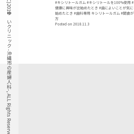
Copyright(C)2018ゆいクリニック -沖縄市の産婦人科-, ALL Rights Reserved.
Tags:
キシリトールガム
キシリトールを100%使用
健康に興味が出始めたとき
歯によいことが気に
始めたとき
歯科専用 キシリトールガム
間食が
方
Posted on
2018.11.3