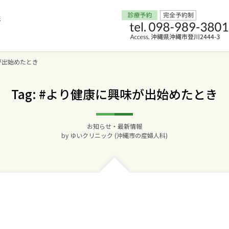
が出始めたとき
Home
Tag: #より健康に興味が出始めたとき
交通アクセス
お知らせ・最新情報
院長からのごあいさつ
by
ゆいクリニック (沖縄市の産婦人科)
ゆいクリニックの経営理念
診療料金
妊婦健診