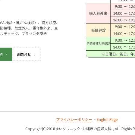
宮がん検診・乳がん検診）、漢方診療、
防接種、禁煙外来、更年期外来、点
ルチェック、プラセンタ療法
約
お問合せ
プライバシーポリシー
・
English Page
k
Copyright(C)2018ゆいクリニック -沖縄市の産婦人科-, ALL Rights Re