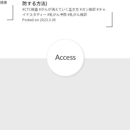
健康
防する方法)
Tags:
CTC検査
がんが消えていく生き方
ガン検診
チャ
お産について
イナスタディー
乳がん予防
乳がん検診
Posted on
2023.3.30
親と子の結びつき支援
母乳育児
予防接種
その他の診療内容
‘さんルーム’ でさまざまな講座・クラス
遠方にお住まいで当院での出産を希望される方へ
医師プロフィール