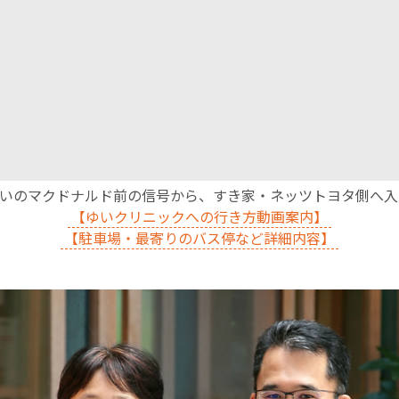
English Page
沿いのマクドナルド前の信号から、すき家・ネッツトヨタ側へ
【ゆいクリニックへの行き方動画案内】
【駐車場・最寄りのバス停など詳細内容】