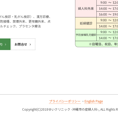
宮がん検診・乳がん検診）、漢方診療、
防接種、禁煙外来、更年期外来、点
ルチェック、プラセンタ療法
約
お問合せ
プライバシーポリシー
・
English Page
k
Copyright(C)2018ゆいクリニック -沖縄市の産婦人科-, ALL Rights Re