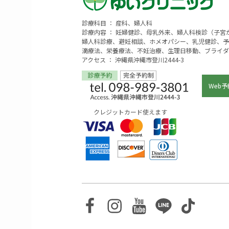
診療科目 ： 産科、婦人科
診療内容 ： 妊婦健診、母乳外来、婦人科検診（子
婦人科診療、避妊相談、ホメオパシー、乳児健診、予
滴療法、栄養療法、不妊治療、生理日移動、ブライダ
アクセス ： 沖縄県沖縄市登川2444-3
Web予
クレジットカード使えます
Facebook
Instagram
Youtube
Line
TikTo