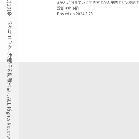
Copyright(C)2018ゆいクリニック -沖縄市の産婦人科-, ALL Rights Reserved.
Tags:
がんが消えていく生き方
がん予防
ガン検診
診断
癌予防
Posted on
2024.3.29