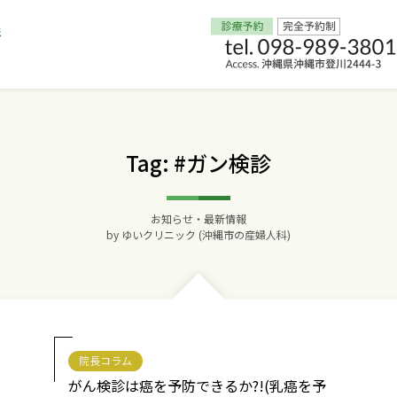
Home
Tag: #ガン検診
交通アクセス
お知らせ・最新情報
院長からのごあいさつ
by
ゆいクリニック (沖縄市の産婦人科)
ゆいクリニックの経営理念
診療料金
院長コラム
妊婦健診
がん検診は癌を予防できるか?!(乳癌を予