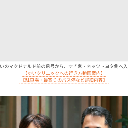
English Page
沿いのマクドナルド前の信号から、すき家・ネッツトヨタ側へ
【ゆいクリニックへの行き方動画案内】
【駐車場・最寄りのバス停など詳細内容】