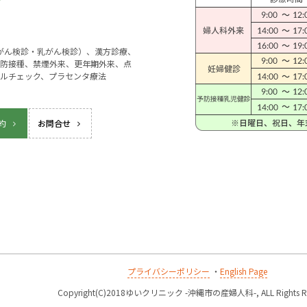
宮がん検診・乳がん検診）、漢方診療、
防接種、禁煙外来、更年期外来、点
ルチェック、プラセンタ療法
約
お問合せ
プライバシーポリシー
・
English Page
k
Copyright(C)2018ゆいクリニック -沖縄市の産婦人科-, ALL Rights Re