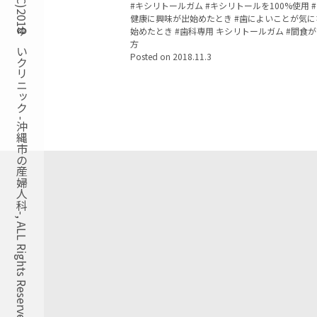
Copyright(C)2018ゆいクリニック -沖縄市の産婦人科-, ALL Rights Reserved.
Tags:
キシリトールガム
キシリトールを100%使用
健康に興味が出始めたとき
歯によいことが気に
始めたとき
歯科専用 キシリトールガム
間食が
方
Posted on
2018.11.3