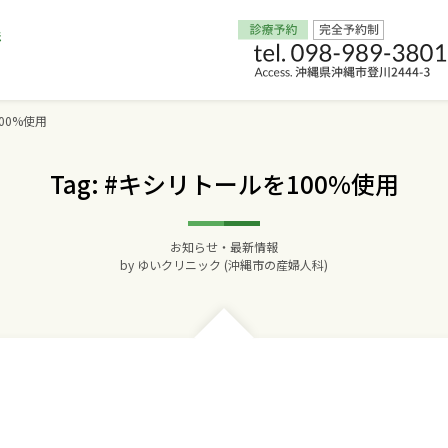
00%使用
Home
Tag: #キシリトールを100%使用
交通アクセス
お知らせ・最新情報
院長からのごあいさつ
by
ゆいクリニック (沖縄市の産婦人科)
ゆいクリニックの経営理念
診療料金
妊婦健診