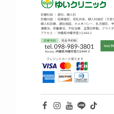
診療科目 ： 産科、婦人科
診療内容 ： 妊婦健診、母乳外来、婦人科検診（子
婦人科診療、避妊相談、ホメオパシー、乳児健診、予
滴療法、栄養療法、不妊治療、生理日移動、ブライダ
アクセス ： 沖縄県沖縄市登川2444-3
Web予
クレジットカード使えます
Facebook
Instagram
Youtube
Line
TikTo