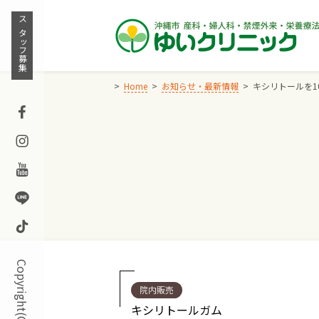
Skip
to
スタッフ募集
content
Home
お知らせ・最新情報
キシリトールを1
Facebook
Instagram
Youtube
Line
TikTok
院内販売
キシリトールガム