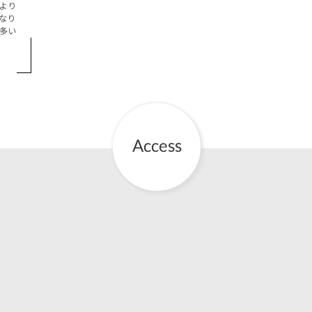
より
なり
お産について
多い
親と子の結びつき支援
母乳育児
予防接種
その他の診療内容
‘さんルーム’ でさまざまな講座・クラス
遠方にお住まいで当院での出産を希望される方へ
医師プロフィール