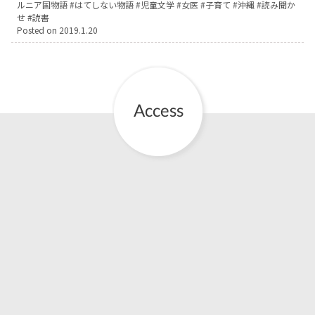
ルニア国物語
はてしない物語
児童文学
女医
子育て
沖縄
読み聞か
せ
読書
お産について
Posted on
2019.1.20
親と子の結びつき支援
母乳育児
予防接種
その他の診療内容
‘さんルーム’ でさまざまな講座・クラス
遠方にお住まいで当院での出産を希望される方へ
医師プロフィール