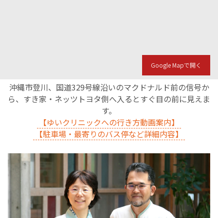
English Page
Google Mapで開く
沖縄市登川、国道329号線沿いのマクドナルド前の信号か
ら、すき家・ネッツトヨタ側へ入るとすぐ目の前に見えま
す。
【ゆいクリニックへの行き方動画案内】
【駐車場・最寄りのバス停など詳細内容】