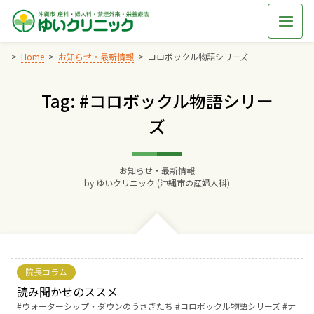
Skip
to
content
Home
お知らせ・最新情報
コロボックル物語シリーズ
Tag: #コロボックル物語シリー
Home
ズ
交通アクセス
お知らせ・最新情報
院長からのごあいさつ
by
ゆいクリニック (沖縄市の産婦人科)
ゆいクリニックの経営理念
診療料金
院長コラム
読み聞かせのススメ
妊婦健診
Tags:
ウォーターシップ・ダウンのうさぎたち
コロボックル物語シリーズ
ナ