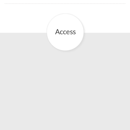
お産について
親と子の結びつき支援
母乳育児
予防接種
その他の診療内容
‘さんルーム’ でさまざまな講座・クラス
遠方にお住まいで当院での出産を希望される方へ
医師プロフィール