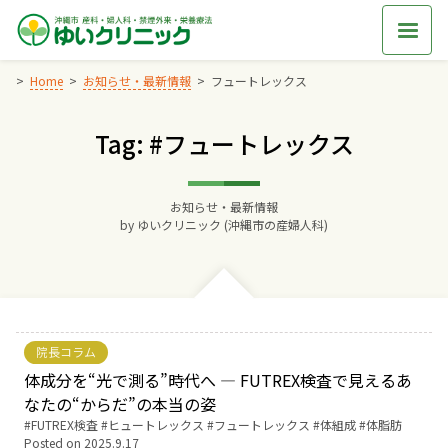
Skip
to
content
Home
お知らせ・最新情報
フュートレックス
Tag: #フュートレックス
Home
交通アクセス
お知らせ・最新情報
by
ゆいクリニック (沖縄市の産婦人科)
院長からのごあいさつ
ゆいクリニックの経営理念
院長コラム
診療料金
体成分を“光で測る”時代へ ― FUTREX検査で見えるあ
なたの“からだ”の本当の姿
Tags:
FUTREX検査
ヒュートレックス
フュートレックス
体組成
体脂肪
妊婦健診
Posted on
2025.9.17