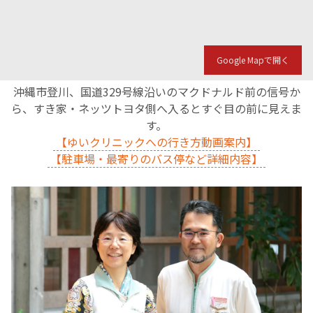
English Page
Google Mapで開く
沖縄市登川、国道329号線沿いのマクドナルド前の信号か
ら、すき家・ネッツトヨタ側へ入るとすぐ目の前に見えま
す。
【ゆいクリニックへの行き方動画案内】
【駐車場・最寄りのバス停など詳細内容】