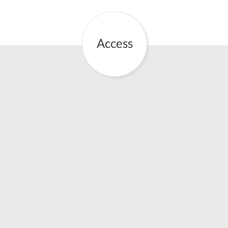
お産について
親と子の結びつき支援
母乳育児
予防接種
その他の診療内容
‘さんルーム’ でさまざまな講座・クラス
遠方にお住まいで当院での出産を希望される方へ
医師プロフィール