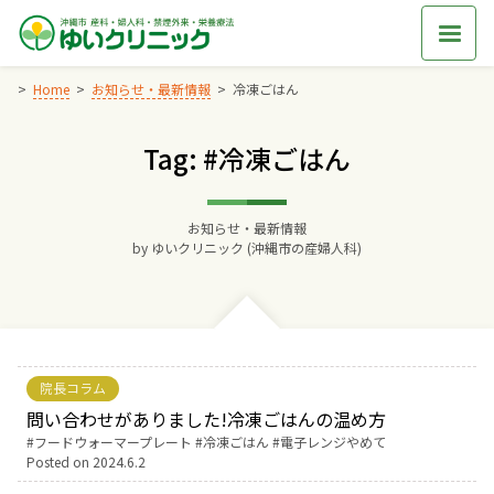
Skip
to
content
Home
お知らせ・最新情報
冷凍ごはん
Tag: #冷凍ごはん
Home
交通アクセス
お知らせ・最新情報
by
ゆいクリニック (沖縄市の産婦人科)
院長からのごあいさつ
ゆいクリニックの経営理念
院長コラム
診療料金
問い合わせがありました!冷凍ごはんの温め方
Tags:
フードウォーマープレート
冷凍ごはん
電子レンジやめて
Posted on
2024.6.2
妊婦健診