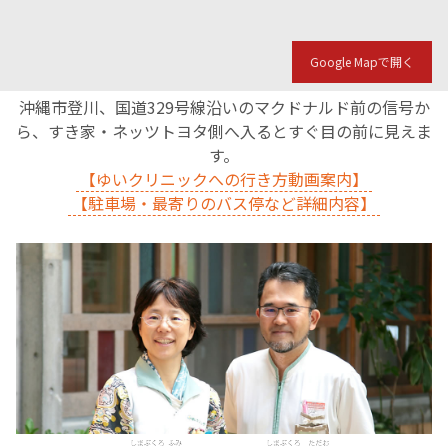
English Page
Google Mapで開く
沖縄市登川、国道329号線沿いのマクドナルド前の信号か
ら、すき家・ネッツトヨタ側へ入るとすぐ目の前に見えま
す。
【ゆいクリニックへの行き方動画案内】
【駐車場・最寄りのバス停など詳細内容】