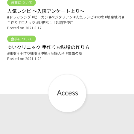
食事について
人気レシピ ～入院アンケートより～
お産について
Tags:
ドレッシング
ビーガン
ベジタリアン
人気レシピ
味噌
地産地消
手作り
生ナッツ
砂糖なし
砂糖不使用
Posted on
2021.8.17
親と子の結びつき支援
食事について
母乳育児
ゆいクリニック 手作りお味噌の作り方
Tags:
味噌
手作り味噌
沖縄
産婦人科
粟国の塩
Posted on
2021.1.28
予防接種
その他の診療内容
‘さんルーム’ でさまざまな講座・クラス
遠方にお住まいで当院での出産を希望される方へ
医師プロフィール