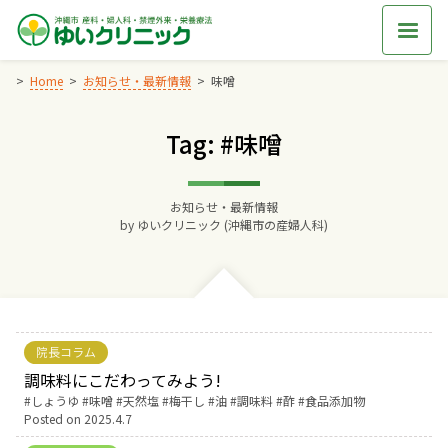
Skip
to
content
Home
お知らせ・最新情報
味噌
Tag: #味噌
Home
交通アクセス
お知らせ・最新情報
by
ゆいクリニック (沖縄市の産婦人科)
院長からのごあいさつ
ゆいクリニックの経営理念
院長コラム
診療料金
調味料にこだわってみよう!
Tags:
しょうゆ
味噌
天然塩
梅干し
油
調味料
酢
食品添加物
Posted on
2025.4.7
妊婦健診