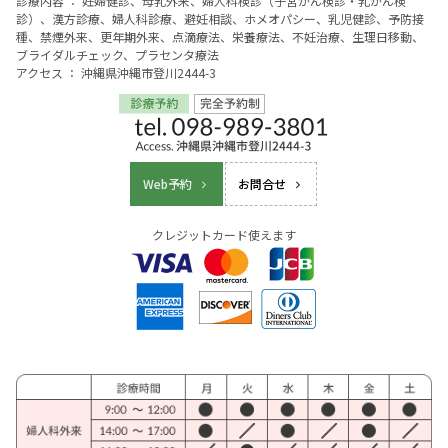
診療内容 ： 妊婦健診、母乳外来、婦人科検診（子宮がん検診・乳がん検
診）、漢方診療、婦人科診療、避妊相談、ホメオパシー、乳児健診、予防接
種、禁煙外来、更年期外来、点滴療法、栄養療法、不妊治療、生理日移動、
ブライダルチェック、プラセンタ療法
アクセス ： 沖縄県沖縄市登川2444-3
Web予約
お問合せ
クレジットカード使えます