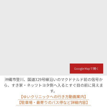
English Page
Google Mapで開く
沖縄市登川、国道329号線沿いのマクドナルド前の信号か
ら、すき家・ネッツトヨタ側へ入るとすぐ目の前に見えま
す。
【ゆいクリニックへの行き方動画案内】
【駐車場・最寄りのバス停など詳細内容】