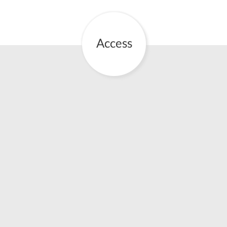
お産について
親と子の結びつき支援
母乳育児
予防接種
その他の診療内容
‘さんルーム’ でさまざまな講座・クラス
遠方にお住まいで当院での出産を希望される方へ
医師プロフィール