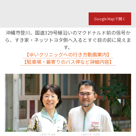
English Page
Google Mapで開く
沖縄市登川、国道329号線沿いのマクドナルド前の信号か
ら、すき家・ネッツトヨタ側へ入るとすぐ目の前に見えま
す。
【ゆいクリニックへの行き方動画案内】
【駐車場・最寄りのバス停など詳細内容】