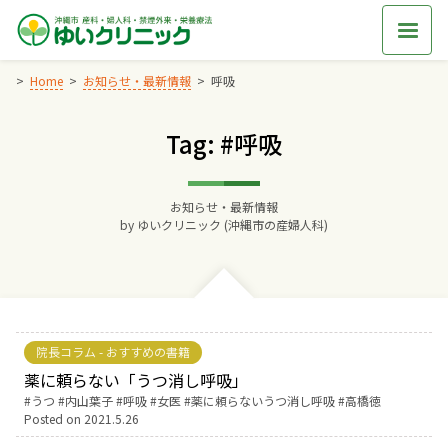
Skip
to
content
Home
お知らせ・最新情報
呼吸
Tag: #呼吸
Home
交通アクセス
お知らせ・最新情報
by
ゆいクリニック (沖縄市の産婦人科)
院長からのごあいさつ
ゆいクリニックの経営理念
院長コラム - おすすめの書籍
診療料金
薬に頼らない「うつ消し呼吸」
Tags:
うつ
内山葉子
呼吸
女医
薬に頼らないうつ消し呼吸
高橋徳
Posted on
2021.5.26
妊婦健診