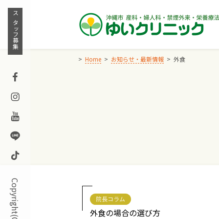
Skip
to
スタッフ募集
content
Home
お知らせ・最新情報
外食
Facebook
Instagram
Youtube
Line
TikTok
院長コラム
外食の場合の選び方