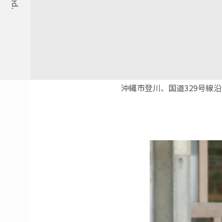
沖縄市登川、国道329号線