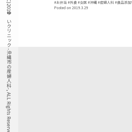
Copyright(C)2018ゆいクリニック -沖縄市の産婦人科-, ALL Rights Reserved.
Tags:
お弁当
外食
女医
沖縄
産婦人科
食品添加
Posted on
2019.3.29