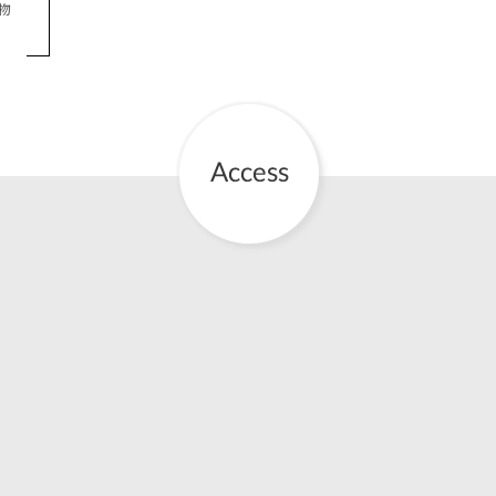
物
お産について
親と子の結びつき支援
母乳育児
予防接種
その他の診療内容
‘さんルーム’ でさまざまな講座・クラス
遠方にお住まいで当院での出産を希望される方へ
医師プロフィール