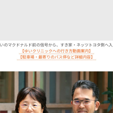
English Page
沿いのマクドナルド前の信号から、すき家・ネッツトヨタ側へ
【ゆいクリニックへの行き方動画案内】
【駐車場・最寄りのバス停など詳細内容】