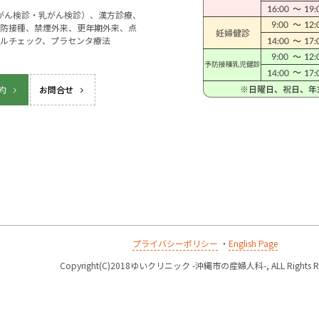
宮がん検診・乳がん検診）、漢方診療、
防接種、禁煙外来、更年期外来、点
ルチェック、プラセンタ療法
約
お問合せ
プライバシーポリシー
・
English Page
k
Copyright(C)2018ゆいクリニック -沖縄市の産婦人科-, ALL Rights Re