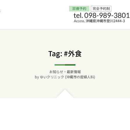
Home
Tag: #外食
交通アクセス
お知らせ・最新情報
院長からのごあいさつ
by
ゆいクリニック (沖縄市の産婦人科)
ゆいクリニックの経営理念
診療料金
妊婦健診