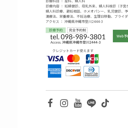
診療科目 ： 産科、婦人科
診療内容 ： 妊婦健診、母乳外来、婦人科検診（子
婦人科診療、避妊相談、ホメオパシー、乳児健診、予
滴療法、栄養療法、不妊治療、生理日移動、ブライダ
アクセス ： 沖縄県沖縄市登川2444-3
Web予
クレジットカード使えます
Facebook
Instagram
Youtube
Line
TikTo