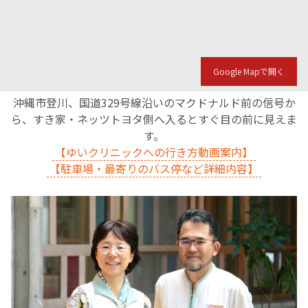
English Page
Google Mapで開く
沖縄市登川、国道329号線沿いのマクドナルド前の信号か
ら、すき家・ネッツトヨタ側へ入るとすぐ目の前に見えま
す。
【ゆいクリニックへの行き方動画案内】
【駐車場・最寄りのバス停など詳細内容】