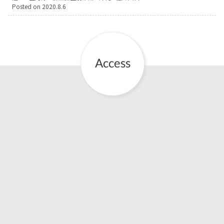
Posted on
2020.8.6
お産について
親と子の結びつき支援
母乳育児
予防接種
その他の診療内容
‘さんルーム’ でさまざまな講座・クラス
遠方にお住まいで当院での出産を希望される方へ
医師プロフィール