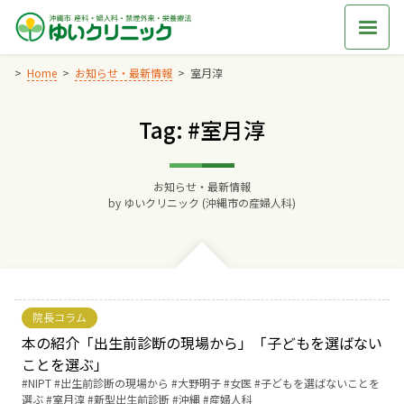
Skip
to
content
Home
お知らせ・最新情報
室月淳
Tag: #室月淳
Home
交通アクセス
お知らせ・最新情報
by
ゆいクリニック (沖縄市の産婦人科)
院長からのごあいさつ
ゆいクリニックの経営理念
院長コラム
診療料金
本の紹介「出生前診断の現場から」「子どもを選ばない
ことを選ぶ」
Tags:
NIPT
出生前診断の現場から
大野明子
女医
子どもを選ばないことを
妊婦健診
選ぶ
室月淳
新型出生前診断
沖縄
産婦人科