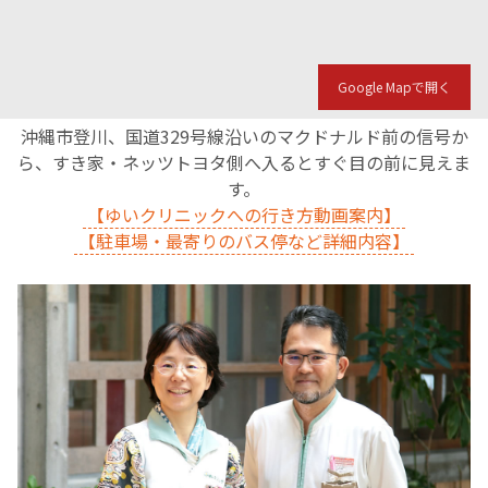
English Page
Google Mapで開く
沖縄市登川、国道329号線沿いのマクドナルド前の信号か
ら、すき家・ネッツトヨタ側へ入るとすぐ目の前に見えま
す。
【ゆいクリニックへの行き方動画案内】
【駐車場・最寄りのバス停など詳細内容】