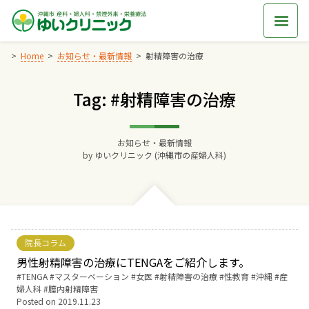
Skip
to
content
Home
お知らせ・最新情報
射精障害の治療
Tag: #射精障害の治療
Home
交通アクセス
お知らせ・最新情報
by
ゆいクリニック (沖縄市の産婦人科)
院長からのごあいさつ
ゆいクリニックの経営理念
院長コラム
診療料金
男性射精障害の治療にTENGAをご紹介します。
Tags:
TENGA
マスターベーション
女医
射精障害の治療
性教育
沖縄
産
婦人科
膣内射精障害
妊婦健診
Posted on
2019.11.23