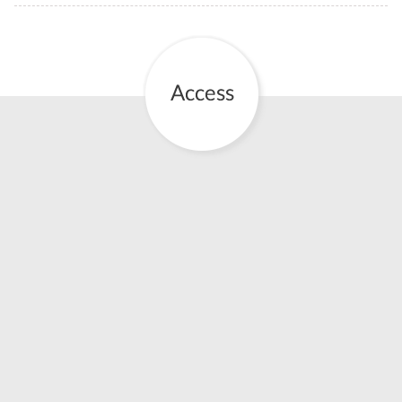
お産について
親と子の結びつき支援
母乳育児
予防接種
その他の診療内容
‘さんルーム’ でさまざまな講座・クラス
遠方にお住まいで当院での出産を希望される方へ
医師プロフィール